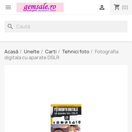
shopping_cart


(0)
search
Acasă
Unelte
Carti
Tehnici foto
Fotografia
digitala cu aparate DSLR