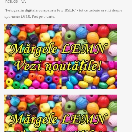
Include TVA
"
Fotografia digitala cu aparate foto DSLR
" - tot ce trebuie sa stiti despre
aparatele DSLR
. Pret pe o carte.