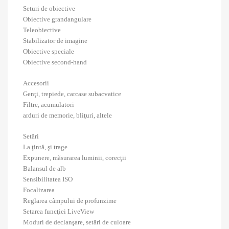
Seturi de obiective
Obiective grandangulare
Teleobiective
Stabilizator de imagine
Obiective speciale
Obiective second-hand
Accesorii
Genţi, trepiede, carcase subacvatice
Filtre, acumulatori
arduri de memorie, bliţuri, altele
Setări
La ţintă, şi trage
Expunere, măsurarea luminii, corecţii
Balansul de alb
Sensibilitatea ISO
Focalizarea
Reglarea câmpului de profunzime
Setarea funcţiei LiveView
Moduri de declanşare, setări de culoare