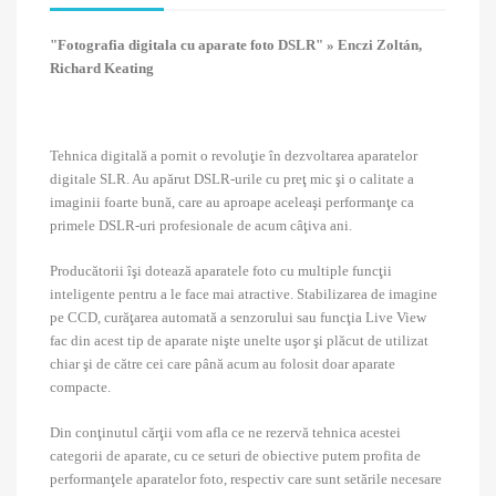
"Fotografia digitala cu aparate foto DSLR" » Enczi Zoltán,
Richard Keating
Tehnica digitală a pornit o revoluţie în dezvoltarea aparatelor
digitale SLR. Au apărut DSLR-urile cu preţ mic şi o calitate a
imaginii foarte bună, care au aproape aceleaşi performanţe ca
primele DSLR-uri profesionale de acum câţiva ani.
Producătorii îşi dotează aparatele foto cu multiple funcţii
inteligente pentru a le face mai atractive. Stabilizarea de imagine
pe CCD, curăţarea automată a senzorului sau funcţia Live View
fac din acest tip de aparate nişte unelte uşor şi plăcut de utilizat
chiar şi de către cei care până acum au folosit doar aparate
compacte.
Din conţinutul cărţii vom afla ce ne rezervă tehnica acestei
categorii de aparate, cu ce seturi de obiective putem profita de
performanţele aparatelor foto, respectiv care sunt setările necesare