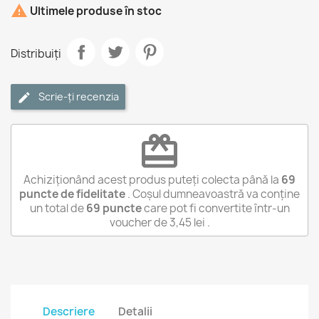

Ultimele produse în stoc
Distribuiți
Scrie-ți recenzia
redeem
Achiziționând acest produs puteți colecta până la
69
puncte de fidelitate
. Coșul dumneavoastră va conține
un total de
69
puncte
care pot fi convertite într-un
voucher de
3,45 lei
.
Descriere
Detalii