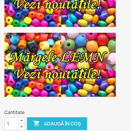
Cantitate

ADAUGĂ ÎN COȘ