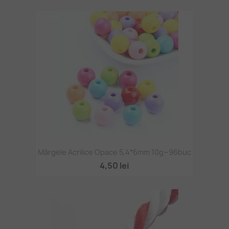
Mărgele Acrilice Opace 5,4*6mm 10g~96buc
4,50 lei