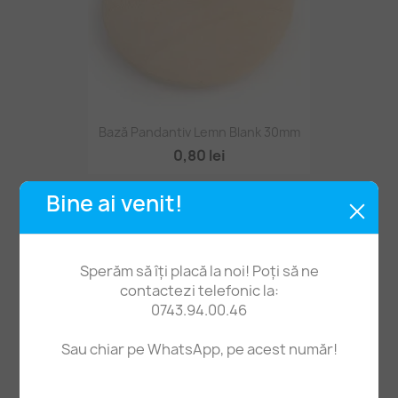
Bază Pandantiv Lemn Blank 30mm
0,80 lei
Bine ai venit!
Sperăm să îți placă la noi! Poți să ne
contactezi telefonic la:
0743.94.00.46
Sau chiar pe WhatsApp, pe acest număr!