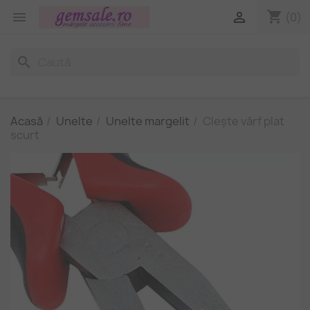
shopping_cart


(0)
search
Acasă
Unelte
Unelte margelit
Clește vârf plat
scurt