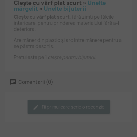
Clește cu vârf plat scurt »
Unelte
mărgelit
»
Unelte bijuterii
Clește cu vârf plat scurt
, fără zimți pe fălcile
interioare, pentru prinderea materialului fără a-l
deteriora.
Are mâner din plastic și arc între mânere pentru a
se păstra deschis.
Prețul este pe 1
clește pentru bijuterii
.
Comentarii (0)
Fii primul care scrie o recenzie