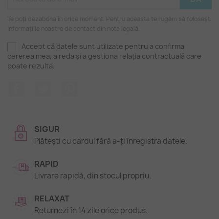
Te poți dezabona în orice moment. Pentru aceasta te rugăm să folosești
informațiile noastre de contact din nota legală.
Accept că datele sunt utilizate pentru a confirma
cererea mea, a reda și a gestiona relația contractuală care
poate rezulta.
Facebook
Twitter
Pinterest
SIGUR
Plătești cu cardul fără a-ți înregistra datele.
RAPID
Livrare rapidă, din stocul propriu.
RELAXAT
Returnezi în 14 zile orice produs.