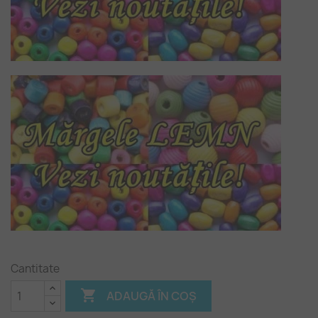
Cantitate

ADAUGĂ ÎN COȘ