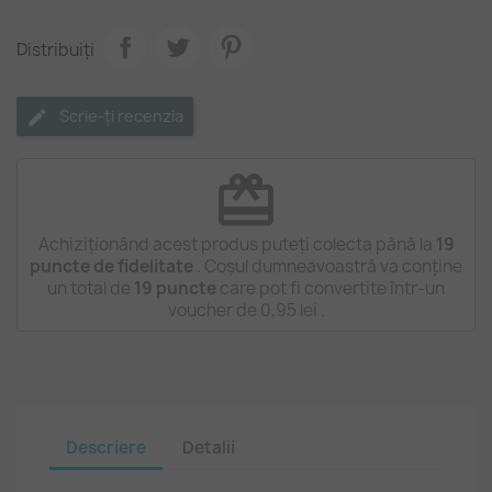
Distribuiți
Scrie-ți recenzia
redeem
Achiziționând acest produs puteți colecta până la
19
puncte de fidelitate
. Coșul dumneavoastră va conține
un total de
19
puncte
care pot fi convertite într-un
voucher de
0,95 lei
.
Descriere
Detalii