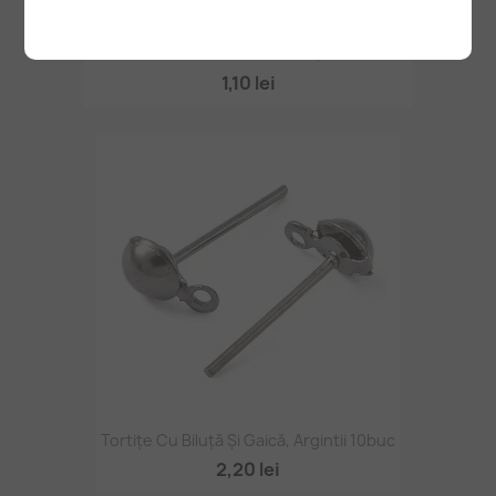
Cabochon Rhinestone Stras 2,8mm 20buc
1,10 lei
Tortițe Cu Biluță Și Gaică, Argintii 10buc
2,20 lei