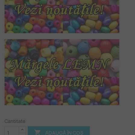
Cantitate

ADAUGĂ ÎN COȘ