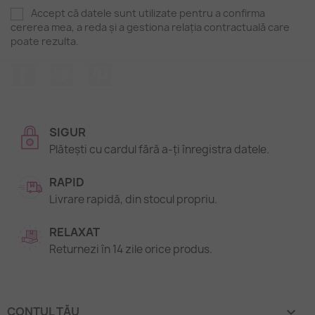
Accept că datele sunt utilizate pentru a confirma
cererea mea, a reda și a gestiona relația contractuală care
poate rezulta.
Facebook
Twitter
Pinterest
SIGUR
Plătești cu cardul fără a-ți înregistra datele.
RAPID
Livrare rapidă, din stocul propriu.
RELAXAT
Returnezi în 14 zile orice produs.
CONTUL TĂU
