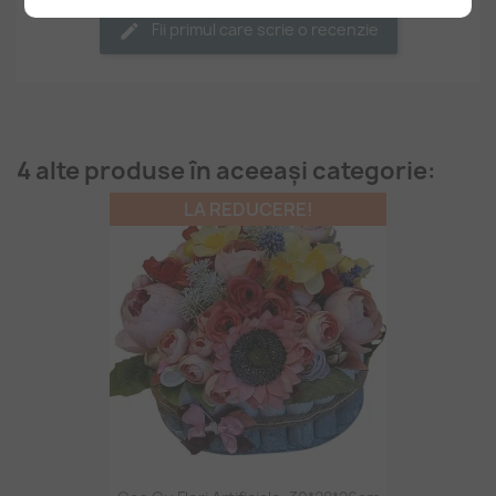
Fii primul care scrie o recenzie
4 alte produse în aceeași categorie:
LA REDUCERE!