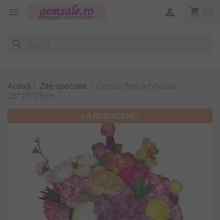
shopping_cart


(0)
search
Acasă
Zile speciale
Coș cu flori artificiale,
26*25*28cm
LA REDUCERE!