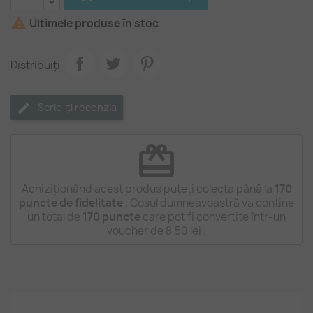

Ultimele produse în stoc
Distribuiți
Scrie-ți recenzia
redeem
Achiziționând acest produs puteți colecta până la
170
puncte de fidelitate
. Coșul dumneavoastră va conține
un total de
170
puncte
care pot fi convertite într-un
voucher de
8,50 lei
.