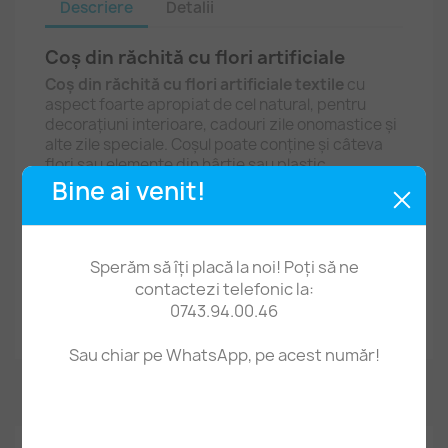
Descriere
Detalii
Coș din răchită cu flori artificiale
Coș din răchită cu flori artificiale textile
cu
aspect foarte apropiat de cel natural, pentru
decorațiuni interioare, cadouri zile onomastice și
alte zile speciale. Coșul poate conține și câteva
flori sau elemente din hârtie sau plastic.
Bine ai venit!
Coșulețul este unicat și este exact cel din
imagine!
Mărime aproximativă: lățime 26 cm, adâncime 25
Sperăm să îți placă la noi! Poți să ne
cm, înălțime 28 cm. Baza coșului: diametru 17 cm.
contactezi telefonic la:
0743.94.00.46
Prețul este pentru 1 coșuleț cu flori artificiale.
Sau chiar pe WhatsApp, pe acest număr!
Comentarii (0)