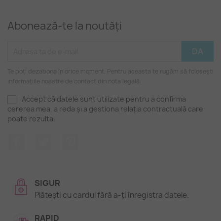
Abonează-te la noutăți
Te poți dezabona în orice moment. Pentru aceasta te rugăm să folosești
informațiile noastre de contact din nota legală.
Accept că datele sunt utilizate pentru a confirma
cererea mea, a reda și a gestiona relația contractuală care
poate rezulta.
Facebook
Twitter
Pinterest
SIGUR
Plătești cu cardul fără a-ți înregistra datele.
RAPID