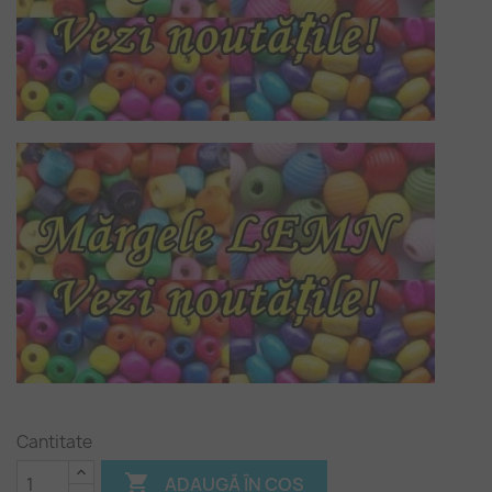
Cantitate

ADAUGĂ ÎN COȘ