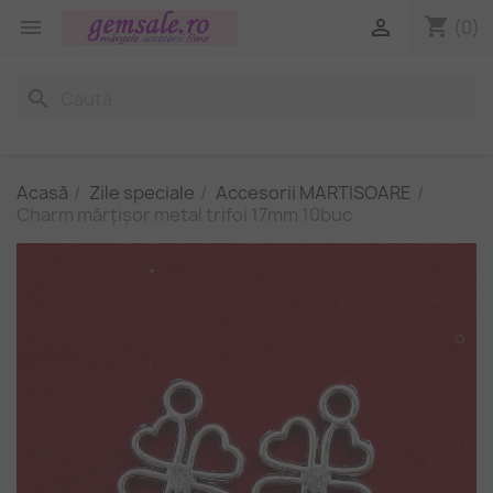
shopping_cart


(0)
search
Acasă
Zile speciale
Accesorii MARTISOARE
Charm mărțișor metal trifoi 17mm 10buc