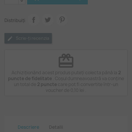
Distribuiți
Scrie-ți recenzia
redeem
Achiziționând acest produs puteți colecta până la
2
puncte de fidelitate
. Coșul dumneavoastră va conține
un total de
2
puncte
care pot fi convertite într-un
voucher de
0,10 lei
.
Descriere
Detalii