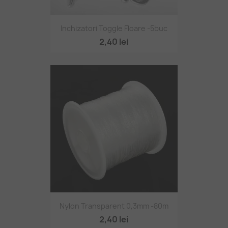
Inchizatori Toggle Floare -5buc
2,40 lei
Nylon Transparent 0,3mm -80m
2,40 lei