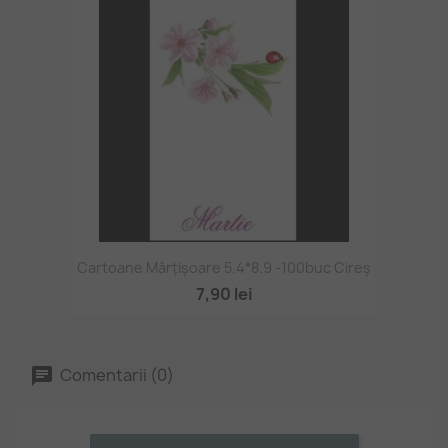
Cartoane Mărțișoare 5.4*8.9 -100buc Cireș
7,90 lei
Comentarii (0)