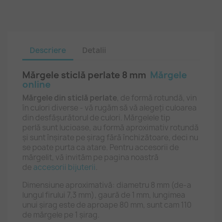
Descriere
Detalii
Mărgele sticlă perlate 8 mm
Mărgele
online
Mărgele din sticlă perlate
, de formă rotundă, vin
în culori diverse - vă rugăm să vă alegeți culoarea
din desfășurătorul de culori. Mărgelele tip
perlă sunt lucioase, au formă aproximativ rotundă
și sunt înșirate pe șirag fără închizătoare, deci nu
se poate purta ca atare. Pentru accesorii de
mărgelit, vă invităm pe pagina noastră
de
accesorii bijuterii
.
Dimensiune aproximativă: diametru 8 mm (de-a
lungul firului 7,3 mm), gaură de 1 mm, lungimea
unui șirag este de aproape 80 mm, sunt cam 110
de mărgele pe 1 șirag.