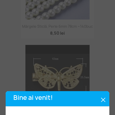
Mărgele Sticlă, Perle 6mm 78cm ~140buc
8,50 lei
Bine ai venit!