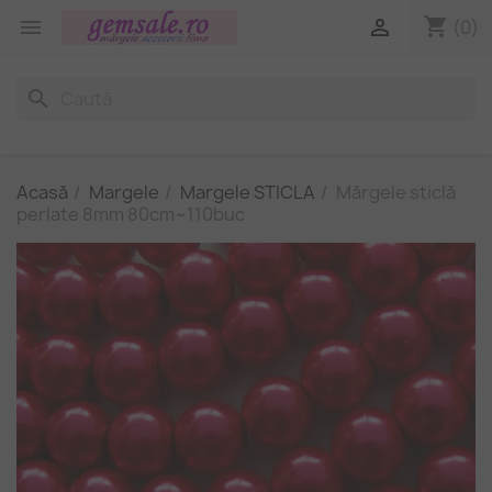
shopping_cart


(0)
search
Acasă
Margele
Margele STICLA
Mărgele sticlă
perlate 8mm 80cm~110buc