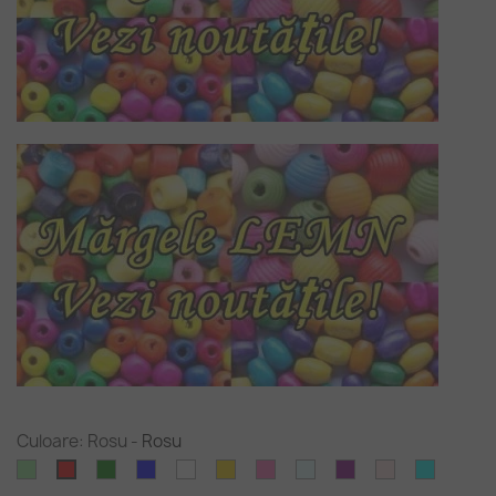
Culoare: Rosu
-
Rosu
Verde
Verde
Albastru
Alb
Auriu
Roz
Cyan
Purpuriu
Roz
Cyan
Rosu
deschis
aprins
deschis
cetos