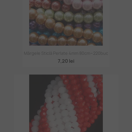
Mărgele Sticlă Perlate 4mm 80cm~220buc
7,20 lei