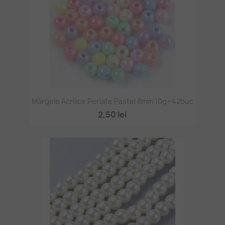
Mărgele Acrilice Perlate Pastel 8mm 10g~42buc
2,50 lei