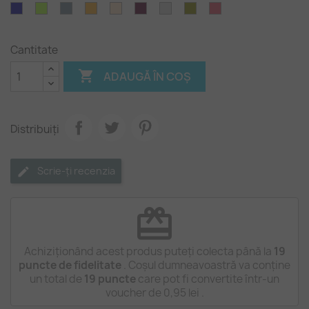
Albastru
Verde
Gri
Aramiu
Crem
Purpuriu
Gri
Verde
Rosu
(pal)
inchis
galbui
metal
deschis
inchis
deschis
oliv
carmin
Cantitate

ADAUGĂ ÎN COȘ
Distribuiți
Scrie-ți recenzia
redeem
Achiziționând acest produs puteți colecta până la
19
puncte de fidelitate
. Coșul dumneavoastră va conține
un total de
19
puncte
care pot fi convertite într-un
voucher de
0,95 lei
.