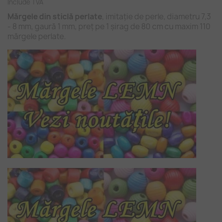
Include TVA
Mărgele din sticlă perlate
, imitație de perle, diametru 7,3
- 8 mm, gaură 1 mm, preț pe 1 șirag de 80 cm cu maxim 110
mărgele perlate.