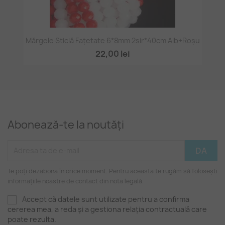
Mărgele Sticlă Fațetate 6*8mm 2sir*40cm Alb+roșu
22,00 lei
Abonează-te la noutăți
Te poți dezabona în orice moment. Pentru aceasta te rugăm să folosești
informațiile noastre de contact din nota legală.
Accept că datele sunt utilizate pentru a confirma
cererea mea, a reda și a gestiona relația contractuală care
poate rezulta.