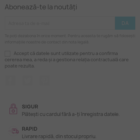
Abonează-te la noutăți
Te poți dezabona în orice moment. Pentru aceasta te rugăm să folosești
informațiile noastre de contact din nota legală.
Accept că datele sunt utilizate pentru a confirma
cererea mea, a reda și a gestiona relația contractuală care
poate rezulta.
Facebook
Twitter
Pinterest
SIGUR
Plătești cu cardul fără a-ți înregistra datele.
RAPID
Livrare rapidă, din stocul propriu.