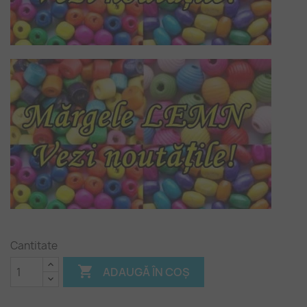
Cantitate

ADAUGĂ ÎN COȘ