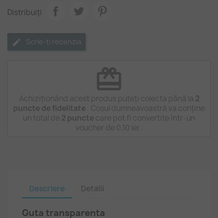
Distribuiți
Scrie-ți recenzia
redeem
Achiziționând acest produs puteți colecta până la
2
puncte de fidelitate
. Coșul dumneavoastră va conține
un total de
2
puncte
care pot fi convertite într-un
voucher de
0,10 lei
.
Descriere
Detalii
Guta transparenta