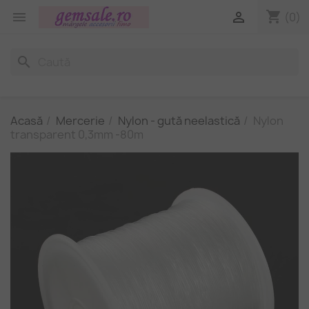
shopping_cart


(0)
search
Acasă
Mercerie
Nylon - gută neelastică
Nylon
transparent 0,3mm -80m