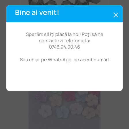
Bine ai venit!
Sperăm să îți placă la noi! Poți să ne
Mărgele Hematit 6*6mm Biconice, Magnetice
contactezi telefonic la:
18,90 lei
0743.94.00.46
Sau chiar pe WhatsApp, pe acest număr!