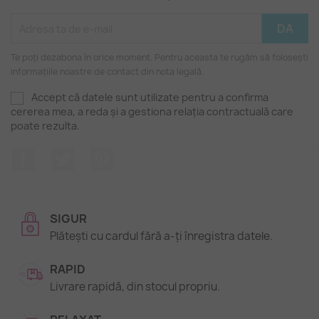
Te poți dezabona în orice moment. Pentru aceasta te rugăm să folosești
informațiile noastre de contact din nota legală.
Accept că datele sunt utilizate pentru a confirma
cererea mea, a reda și a gestiona relația contractuală care
poate rezulta.
Facebook
Twitter
Pinterest
SIGUR
Plătești cu cardul fără a-ți înregistra datele.
RAPID
Livrare rapidă, din stocul propriu.