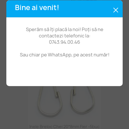
Bine ai venit!
Mărgele Pastă Polimerică 8mm 10buc
Sperăm să îți placă la noi! Poți să ne
2,80 lei
contactezi telefonic la:
0743.94.00.46
Sau chiar pe WhatsApp, pe acest număr!
Inele Breloc Chei 20*8mm Fier -5buc