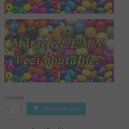
Cantitate

ADAUGĂ ÎN COȘ