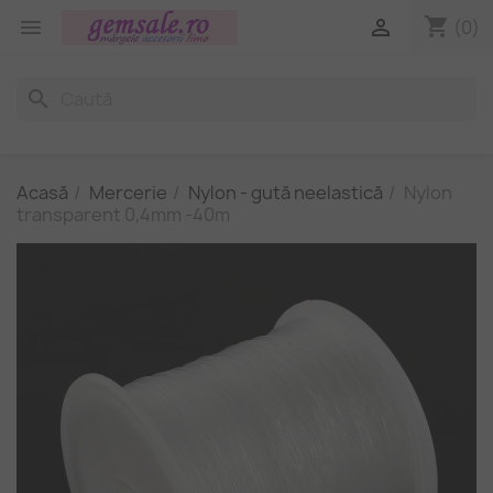
shopping_cart


(0)
search
Acasă
Mercerie
Nylon - gută neelastică
Nylon
transparent 0,4mm -40m