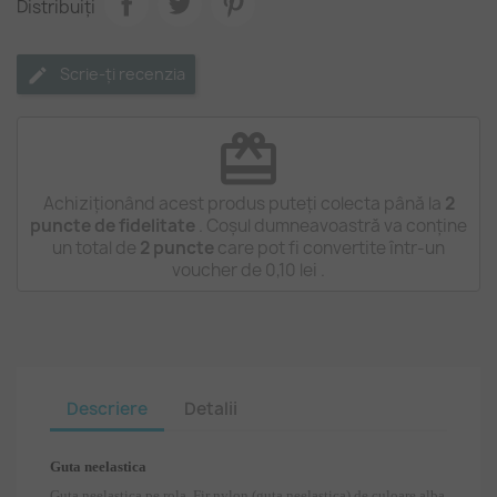
Distribuiți
Scrie-ți recenzia
redeem
Achiziționând acest produs puteți colecta până la
2
puncte de fidelitate
. Coșul dumneavoastră va conține
un total de
2
puncte
care pot fi convertite într-un
voucher de
0,10 lei
.
Descriere
Detalii
Guta neelastica
Guta neelastica
pe rola. Fir nylon (guta neelastica) de culoare alba