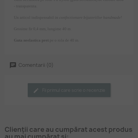
- transparenta.
Un articol indispensabil in
confectionare bijuteriilor handmade
!
Grosime fir 0,4 mm, lungime 40 m.
Guta neelastica pret
pe o rola de 40 m.
Comentarii (0)
Fii primul care scrie o recenzie
Clienții care au cumpărat acest produs
au mai cumpărat și: