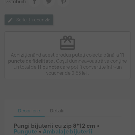
Distribuiți
Scrie-ți recenzia
redeem
Achiziționând acest produs puteți colecta până la
11
puncte de fidelitate
. Coșul dumneavoastră va conține
un total de
11
puncte
care pot fi convertite într-un
voucher de
0,55 lei
.
Descriere
Detalii
Pungi bijuterii cu zip 8*12 cm »
Pungute
»
Ambalaje bijuterii