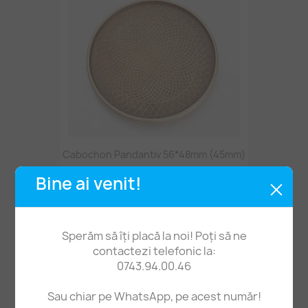
Cabochon Pandantiv 56*48mm (45mm)
3,40 lei
Bine ai venit!
Sperăm să îți placă la noi! Poți să ne
contactezi telefonic la:
0743.94.00.46
Sau chiar pe WhatsApp, pe acest număr!