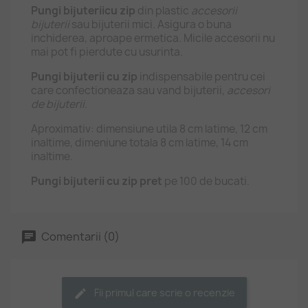
Pungi bijuteriicu zip
din plastic
accesorii
bijuterii
sau bijuterii mici. Asigura o buna
inchiderea, aproape ermetica. Micile accesorii nu
mai pot fi pierdute cu usurinta.
Pungi bijuterii cu zip
indispensabile pentru cei
care confectioneaza sau vand bijuterii,
accesori
de bijuterii.
Aproximativ: dimensiune utila 8 cm latime, 12 cm
inaltime, dimeniune totala 8 cm latime, 14 cm
inaltime.
Pungi bijuterii cu zip pret
pe 100 de bucati.
Comentarii (0)
Fii primul care scrie o recenzie