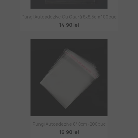
Pungi Autoadezive Cu Gaură 8x8,5cm 100buc
14,90 lei
Pungi Autoadezive 8* 8cm -200buc
16,90 lei