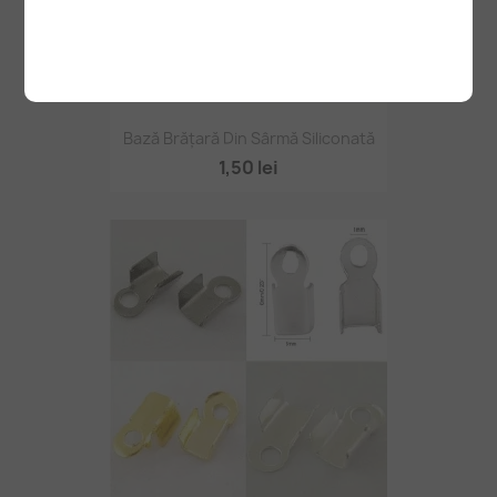
Bază Brățară Din Sârmă Siliconată
1,50 lei