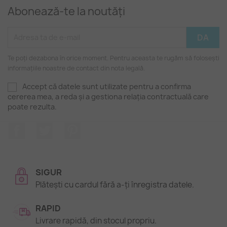
Abonează-te la noutăți
Te poți dezabona în orice moment. Pentru aceasta te rugăm să folosești
informațiile noastre de contact din nota legală.
Accept că datele sunt utilizate pentru a confirma
cererea mea, a reda și a gestiona relația contractuală care
poate rezulta.
Facebook
Twitter
Pinterest
SIGUR
Plătești cu cardul fără a-ți înregistra datele.
RAPID
Livrare rapidă, din stocul propriu.