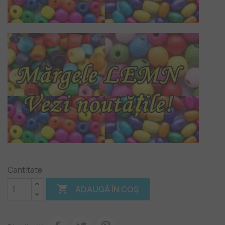
Cantitate

ADAUGĂ ÎN COȘ