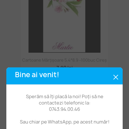
Cartoane Mărțișoare 5.4*8.9 -100buc Cireș
7,90 lei
Bine ai venit!
Sperăm să îți placă la noi! Poți să ne
contactezi telefonic la:
0743.94.00.46
Sau chiar pe WhatsApp, pe acest număr!