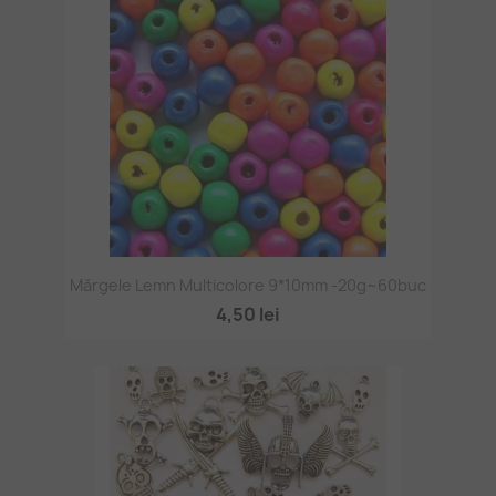
Mărgele Lemn Multicolore 9*10mm -20g~60buc
4,50 lei