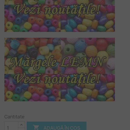
Cantitate

ADAUGĂ ÎN COȘ