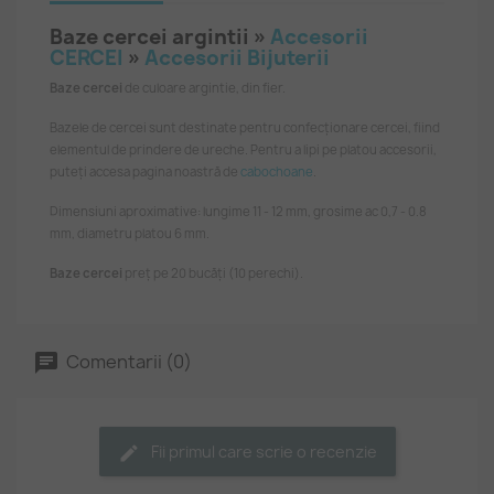
Baze cercei argintii »
Accesorii
CERCEI
»
Accesorii Bijuterii
Baze cercei
de culoare argintie, din fier.
Bazele de cercei sunt destinate pentru confecționare cercei, fiind
elementul de prindere de ureche. Pentru a lipi pe platou accesorii,
puteți accesa pagina noastră de
cabochoane
.
Dimensiuni aproximative: lungime 11 - 12 mm, grosime ac 0,7 - 0.8
mm, diametru platou 6 mm.
Baze cercei
preț pe 20 bucăți (10 perechi).
Comentarii (0)
Fii primul care scrie o recenzie