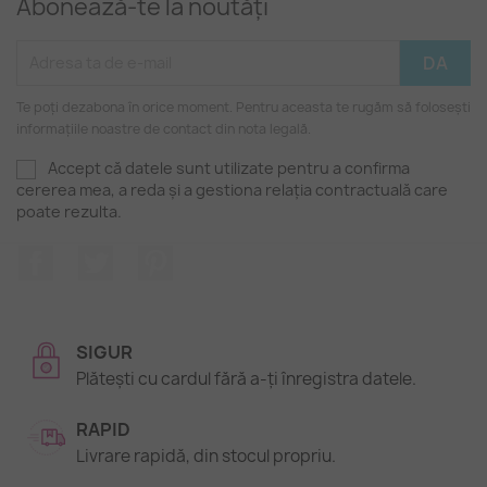
Abonează-te la noutăți
Te poți dezabona în orice moment. Pentru aceasta te rugăm să folosești
informațiile noastre de contact din nota legală.
Accept că datele sunt utilizate pentru a confirma
cererea mea, a reda și a gestiona relația contractuală care
poate rezulta.
Facebook
Twitter
Pinterest
SIGUR
Plătești cu cardul fără a-ți înregistra datele.
RAPID
Livrare rapidă, din stocul propriu.