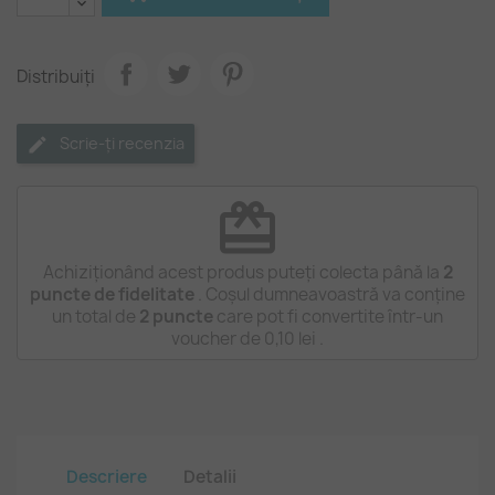
Distribuiți
Scrie-ți recenzia
redeem
Achiziționând acest produs puteți colecta până la
2
puncte de fidelitate
. Coșul dumneavoastră va conține
un total de
2
puncte
care pot fi convertite într-un
voucher de
0,10 lei
.
Descriere
Detalii