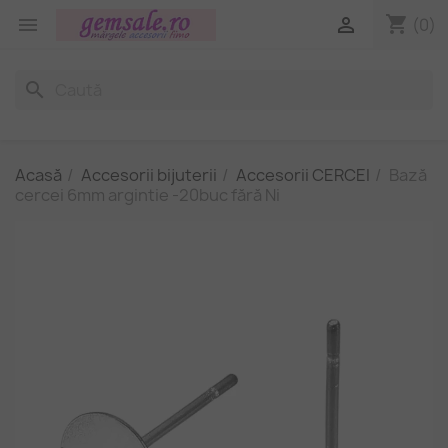
shopping_cart


(0)
search
Acasă
Accesorii bijuterii
Accesorii CERCEI
Bază
cercei 6mm argintie -20buc fără Ni