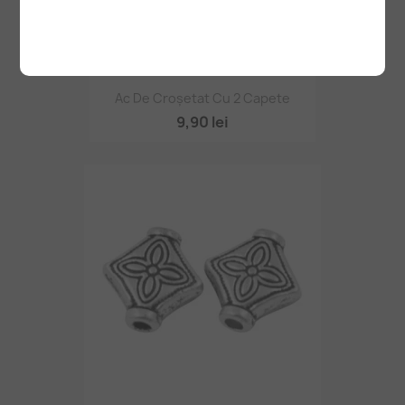
Ac De Croșetat Cu 2 Capete
9,90 lei