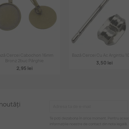
Vizualizare rapidă
Vizualizare rapidă


ază Cercei Cabochon 16mm
Bază Cercei Cu Ac Argintiu 1
Bronz 2buc Pârghie
3,50 lei
2,95 lei
noutăți
Te poți dezabona în orice moment. Pentru aceas
informațiile noastre de contact din nota legală.