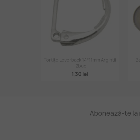
Vizualizare rapidă

Tortițe Leverback 14*11mm Argintii
B
-2buc
1,30 lei
Abonează-te la 