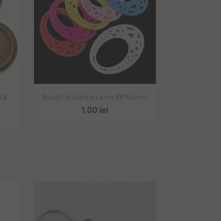
Vizualizare rapidă

tă
Bază Pandantiv Lemn 88*64mm
1,00 lei