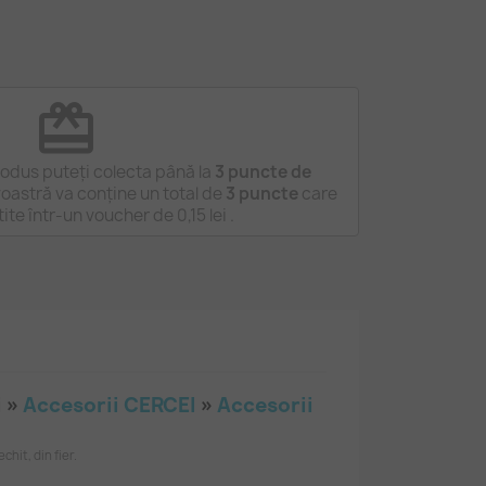
redeem
odus puteți colecta până la
3
puncte de
astră va conține un total de
3
puncte
care
tite într-un voucher de
0,15 lei
.
i »
Accesorii CERCEI
»
Accesorii
chit, din fier.