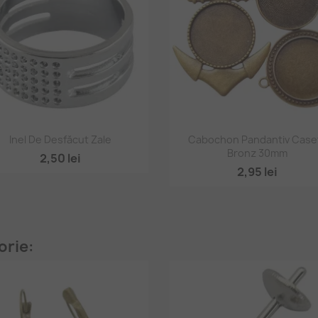
Vizualizare rapidă
Vizualizare rapidă


Inel De Desfăcut Zale
Cabochon Pandantiv Case
Bronz 30mm
2,50 lei
2,95 lei
orie: