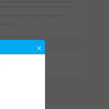
entru confecționare cercei, fiind elementul de prindere
 accesorii, puteți accesa pagina noastră de
cabochoane
.
 11 mm, grosime ac 0.8 mm, diametru platou 6 mm.
 perechi).
: