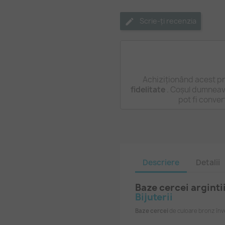
Scrie-ți recenzia
Achiziționând acest pr
fidelitate
. Coșul dumneavo
pot fi conver
Descriere
Detalii
Baze cercei arginti
Bijuterii
Baze cercei
de culoare bronz înve