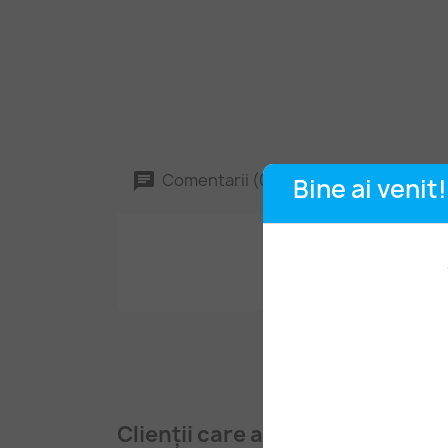
Comentarii (0)
Bine ai venit!
Clienții care au cumpărat aces