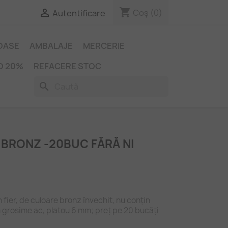
shopping_cart

Coș
(0)
Autentificare
IOASE
AMBALAJE
MERCERIE
O 20%
REFACERE STOC
search
 BRONZ -20BUC FĂRĂ NI
in fier, de culoare bronz învechit, nu conțin
m grosime ac, platou 6 mm; preț pe 20 bucăți