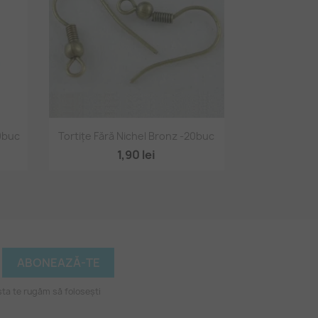
Vizualizare rapidă

0buc
Tortițe Fără Nichel Bronz -20buc
1,90 lei
ta te rugăm să folosești