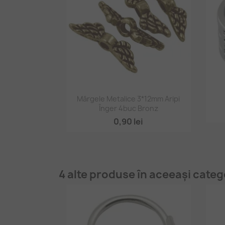
Vizualizare rapidă

Mărgele Metalice 3*12mm Aripi
Înger 4buc Bronz
0,90 lei
4 alte produse în aceeași categ