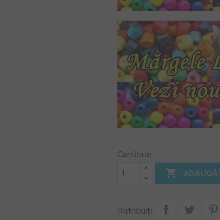
Cantitate

ADAUGĂ 
Distribuiți