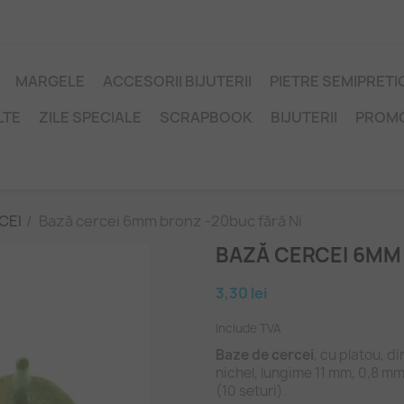
MARGELE
ACCESORII BIJUTERII
PIETRE SEMIPRET
LTE
ZILE SPECIALE
SCRAPBOOK
BIJUTERII
PROM
CEI
Bază cercei 6mm bronz -20buc fără Ni
BAZĂ CERCEI 6MM
3,30 lei
Include TVA
Baze de cercei
, cu platou, d
nichel, lungime 11 mm, 0,8 m
(10 seturi).