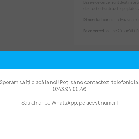
Bazele de cercei sunt destinate p
de ureche. Pentru a lipi pe platou
Dimensiuni aproximative: lungime
Baze cercei
preț pe 20 bucăți (10
Fii primul care scrie o recenzie
Sperăm să îți placă la noi! Poți să ne contactezi telefonic la
0743.94.00.46
Sau chiar pe WhatsApp, pe acest număr!
t produs au mai cumpărat și: