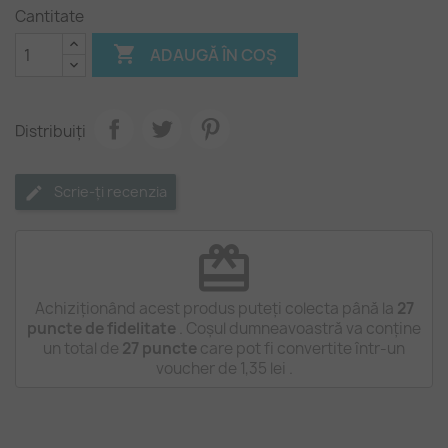
Cantitate
de
mare

ADAUGĂ ÎN COȘ
Distribuiți
Scrie-ți recenzia
redeem
Achiziționând acest produs puteți colecta până la
27
puncte de fidelitate
. Coșul dumneavoastră va conține
un total de
27
puncte
care pot fi convertite într-un
voucher de
1,35 lei
.