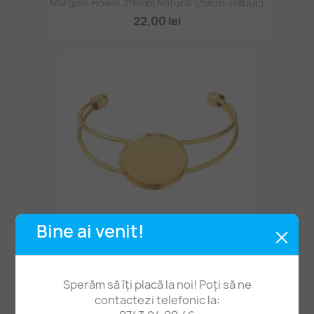
Mărgele Howlit 3*8mm Natural (39cm-118buc)
22,00 lei
Bine ai venit!
Bază Brățară Cu Cabochon 25mm Aurie
14,90 lei
Sperăm să îți placă la noi! Poți să ne
contactezi telefonic la: