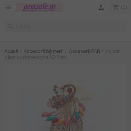
shopping_cart


(0)
search
Acasă
Accesorii bijuterii
Accesorii PAR
Ac păr
păun cu rhinestone 12*6cm