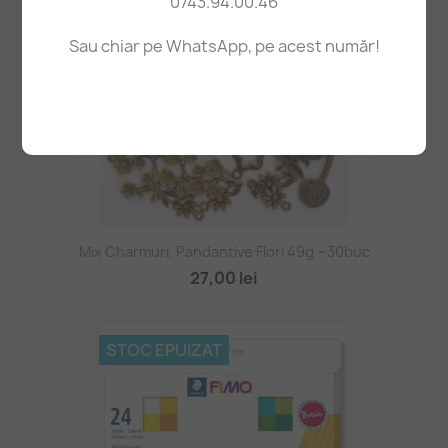
0743.94.00.46
Sau chiar pe WhatsApp, pe acest număr!
Mix Charmuri, Pandantive Flori 49g ~30buc
27,00 lei
STOC EPUIZAT