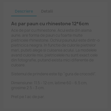
Descriere
Detalii
Ac par paun cu rhinestone 12*6cm
Ace de par cu rhinestone. Acul este din alama
aurie, are forma de paun cu foarte multe
pietricele rhinestone. Ochiul paunului este dintr-o
pietricica neagra. In functie de culorile pietrelor
mari, puteti alege si culoarea acului. La modelele
avand culorile mix, pietricelele nu sunt exact cele
din fotografie, putand exista mici diferente de
culoare.
Sistemul de prindere este tip "gura de crocodil".
Dimensiune: 11.5 - 12 cm, latime 60 - 6.5 cm,
grosime 2.5 - 3 cm.
Pret pe 1 ac de par.