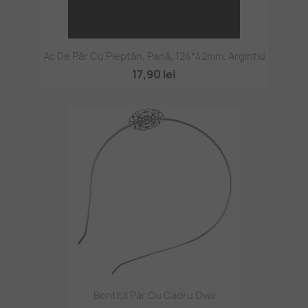
Ac De Păr Cu Pieptăn, Pană, 124*42mm, Argintiu
17,90 lei
Bentiță Păr Cu Cadru Oval