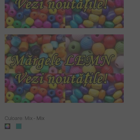
Culoare: Mix
-
Mix
Verde
Mix
-
apa