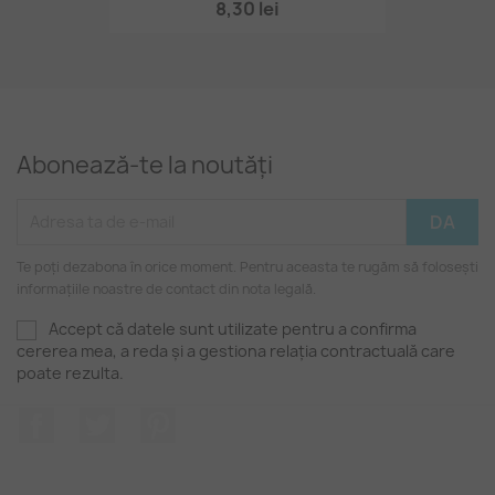
8,30 lei
Abonează-te la noutăți
Te poți dezabona în orice moment. Pentru aceasta te rugăm să folosești
informațiile noastre de contact din nota legală.
Accept că datele sunt utilizate pentru a confirma
cererea mea, a reda și a gestiona relația contractuală care
poate rezulta.
Facebook
Twitter
Pinterest