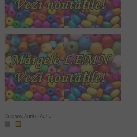
Culoare: Auriu
-
Auriu
Argintiu
Auriu
(nichel)