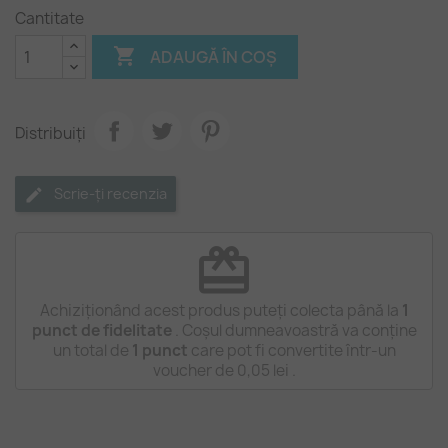
Cantitate

ADAUGĂ ÎN COȘ
Distribuiți
Scrie-ți recenzia
redeem
Achiziționând acest produs puteți colecta până la
1
punct de fidelitate
. Coșul dumneavoastră va conține
un total de
1
punct
care pot fi convertite într-un
voucher de
0,05 lei
.