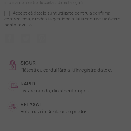
informațiile noastre de contact din nota legală.
Accept că datele sunt utilizate pentru a confirma
cererea mea, a reda și a gestiona relația contractuală care
poate rezulta.
Facebook
Twitter
Pinterest
SIGUR
Plătești cu cardul fără a-ți înregistra datele.
RAPID
Livrare rapidă, din stocul propriu.
RELAXAT
Returnezi în 14 zile orice produs.