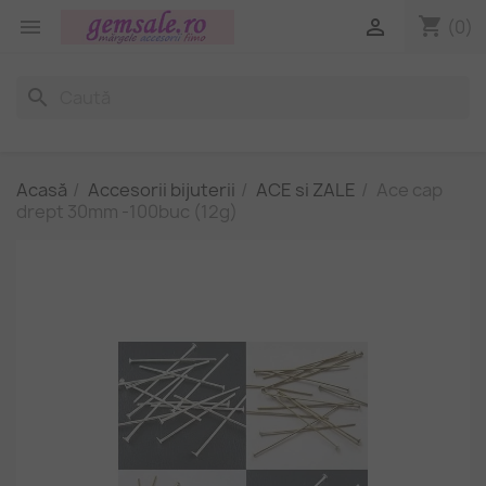
shopping_cart


(0)
search
Acasă
Accesorii bijuterii
ACE si ZALE
Ace cap
drept 30mm -100buc (12g)