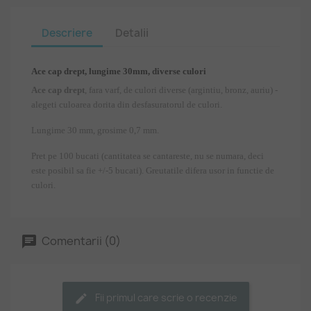
Descriere
Detalii
Ace cap drept, lungime 30mm, diverse culori
Ace cap drept
, fara varf, de culori diverse (argintiu, bronz, auriu) -
alegeti culoarea dorita din desfasuratorul de culori.
Lungime 30 mm, grosime 0,7 mm.
Pret pe 100 bucati (cantitatea se cantareste, nu se numara, deci
este posibil sa fie +/-5 bucati). Greutatile difera usor in functie de
culori.
Comentarii (0)
Fii primul care scrie o recenzie