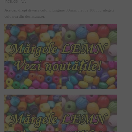
Include TVA
Ace cap drept
diverse culori, lungime 30mm,
p
ret pe 100buc, alegeti
culoarea din desfasurator.