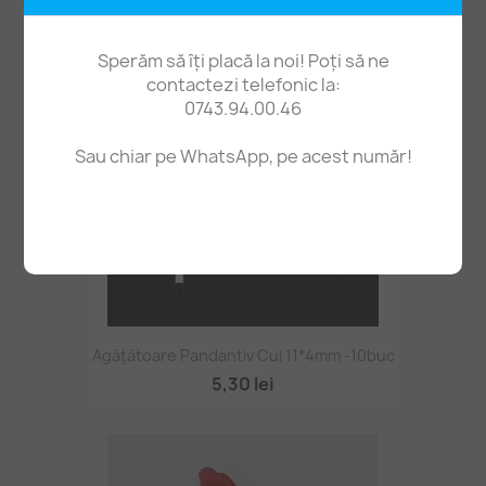
7,90 lei
Sperăm să îți placă la noi! Poți să ne
contactezi telefonic la:
0743.94.00.46
Sau chiar pe WhatsApp, pe acest număr!
Agățătoare Pandantiv Cui 11*4mm -10buc
5,30 lei