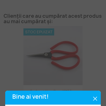
Clienții care au cumpărat acest produs
au mai cumpărat și:
STOC EPUIZAT
Forfecuț Ușor Roșu 12*7,7cm
Bine ai venit!
6,90 lei