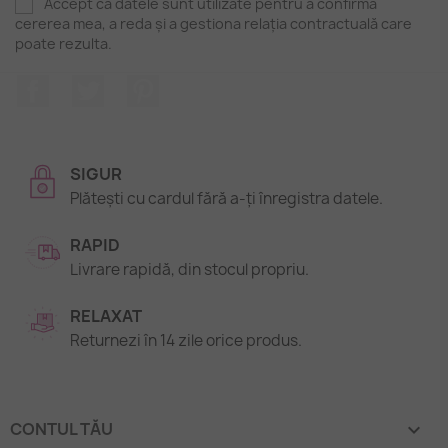
Accept că datele sunt utilizate pentru a confirma
cererea mea, a reda și a gestiona relația contractuală care
poate rezulta.
Facebook
Twitter
Pinterest
SIGUR
Plătești cu cardul fără a-ți înregistra datele.
RAPID
Livrare rapidă, din stocul propriu.
RELAXAT
Returnezi în 14 zile orice produs.
CONTUL TĂU
