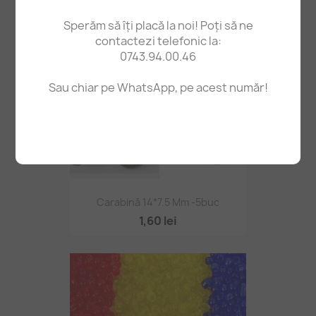
Sperăm să îți placă la noi! Poți să ne
contactezi telefonic la:
0743.94.00.46
Sau chiar pe WhatsApp, pe acest număr!
Carabină 14*7.5 Mm -5buc
1,60 lei