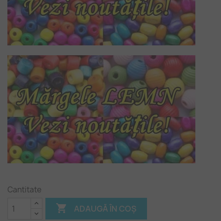
Cantitate

ADAUGĂ ÎN COȘ