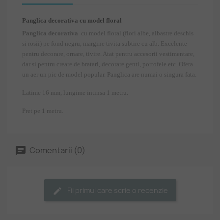
Panglica decorativa cu model floral
Panglica decorativa
cu model floral (flori albe, albastre deschis
si rosii) pe fond negru, margine tivita subtire cu alb. Excelente
pentru decorare, ornare, tivire. Atat pentru accesorii vestimentare,
dar si pentru creare de bratari, decorare genti, portofele etc. Ofera
un aer un pic de model popular. Panglica are numai o singura fata.
Latime 16 mm, lungime intinsa 1 metru.
Pret pe 1 metru.
Comentarii (0)
Fii primul care scrie o recenzie