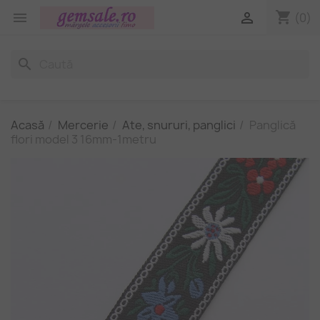
shopping_cart


(0)
search
Acasă
Mercerie
Ate, snururi, panglici
Panglică
flori model 3 16mm-1metru