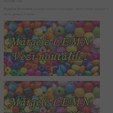
Include TVA
Panglica decorativa
cu model floral pe fond negru, latime 16mm, lungime 1
metru,
pret
pe 1 metru.