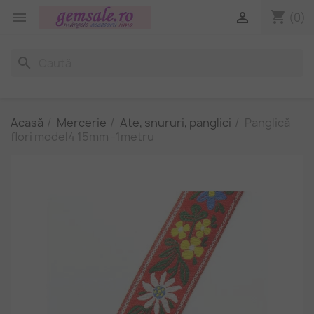
shopping_cart


(0)
search
Acasă
Mercerie
Ate, snururi, panglici
Panglică
flori model4 15mm -1metru