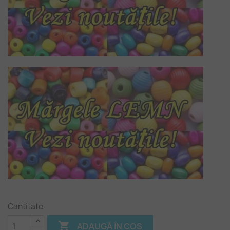
Cantitate

ADAUGĂ ÎN COȘ