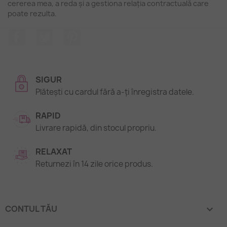
cererea mea, a reda și a gestiona relația contractuală care
poate rezulta.
Facebook
Twitter
Pinterest
SIGUR
Plătești cu cardul fără a-ți înregistra datele.
RAPID
Livrare rapidă, din stocul propriu.
RELAXAT
Returnezi în 14 zile orice produs.
CONTUL TĂU
