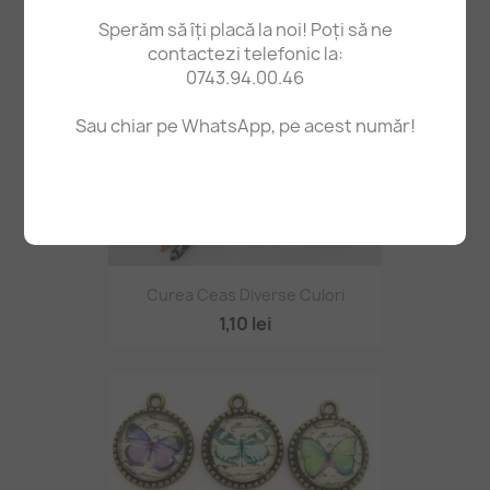
Sperăm să îți placă la noi! Poți să ne
contactezi telefonic la:
0743.94.00.46
Sau chiar pe WhatsApp, pe acest număr!
Curea Ceas Diverse Culori
1,10 lei