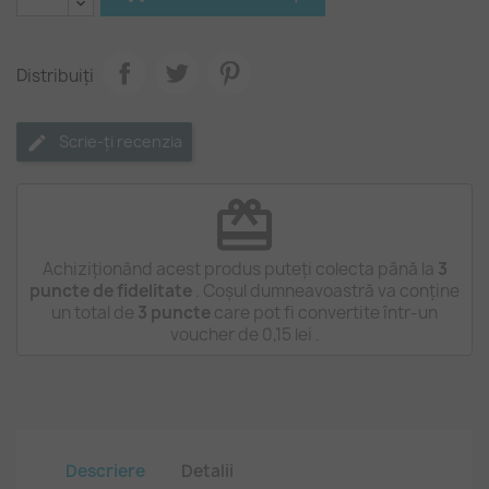
Distribuiți
Scrie-ți recenzia
redeem
Achiziționând acest produs puteți colecta până la
3
puncte de fidelitate
. Coșul dumneavoastră va conține
un total de
3
puncte
care pot fi convertite într-un
voucher de
0,15 lei
.
Descriere
Detalii