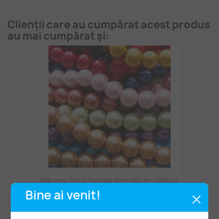
Clienții care au cumpărat acest produs
au mai cumpărat și:
Mărgele Sticlă Perlate 6mm 80cm~150buc
Bine ai venit!
9,50 lei