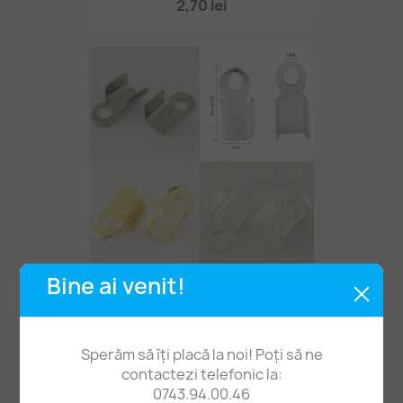
2,70 lei
Bine ai venit!
Capăt Șnur 6*3mm -20buc
0,80 lei
Sperăm să îți placă la noi! Poți să ne
contactezi telefonic la:
0743.94.00.46