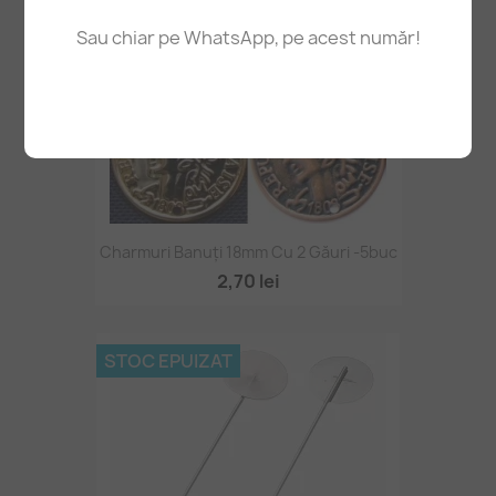
Sau chiar pe WhatsApp, pe acest număr!
Charmuri Banuți 18mm Cu 2 Găuri -5buc
2,70 lei
STOC EPUIZAT