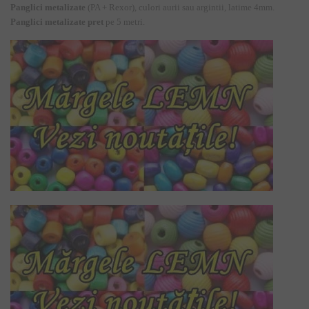
Panglici metalizate
(PA + Rexor), culori aurii sau argintii, latime 4mm.
Panglici metalizate pret
pe 5 metri.