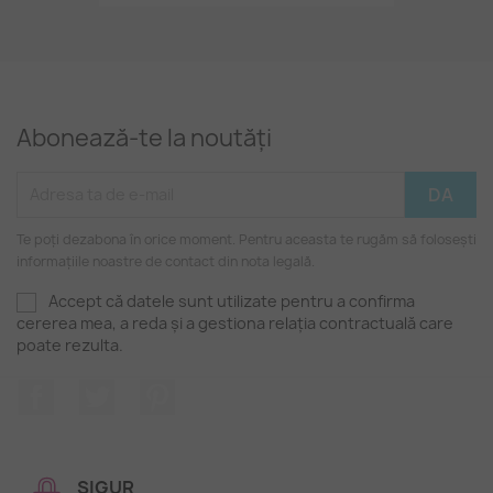
Abonează-te la noutăți
Te poți dezabona în orice moment. Pentru aceasta te rugăm să folosești
informațiile noastre de contact din nota legală.
Accept că datele sunt utilizate pentru a confirma
cererea mea, a reda și a gestiona relația contractuală care
poate rezulta.
Facebook
Twitter
Pinterest
SIGUR