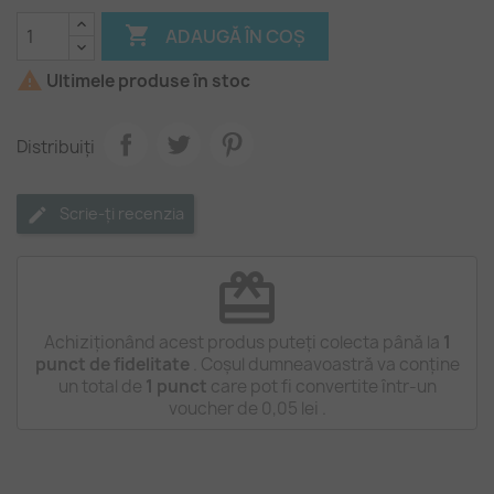

ADAUGĂ ÎN COȘ

Ultimele produse în stoc
Distribuiți
Scrie-ți recenzia
redeem
Achiziționând acest produs puteți colecta până la
1
punct de fidelitate
. Coșul dumneavoastră va conține
un total de
1
punct
care pot fi convertite într-un
voucher de
0,05 lei
.