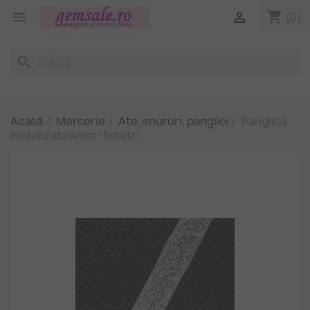
shopping_cart


(0)
search
Acasă
Mercerie
Ate, snururi, panglici
Panglica
metalizata 4mm -5metri