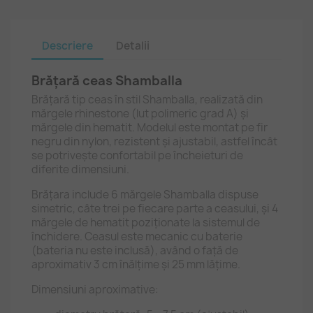
Descriere
Detalii
Brățară ceas Shamballa
Brățară tip ceas în stil Shamballa, realizată din
mărgele rhinestone (lut polimeric grad A) și
mărgele din hematit. Modelul este montat pe fir
negru din nylon, rezistent și ajustabil, astfel încât
se potrivește confortabil pe încheieturi de
diferite dimensiuni.
Brățara include 6 mărgele Shamballa dispuse
simetric, câte trei pe fiecare parte a ceasului, și 4
mărgele de hematit poziționate la sistemul de
închidere. Ceasul este mecanic cu baterie
(bateria nu este inclusă), având o față de
aproximativ 3 cm înălțime și 25 mm lățime.
Dimensiuni aproximative: