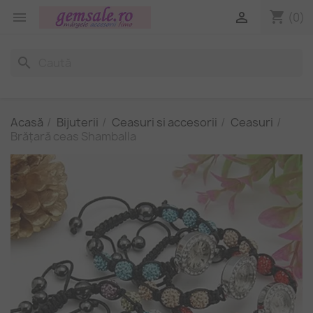
shopping_cart


(0)
search
Acasă
Bijuterii
Ceasuri si accesorii
Ceasuri
Brățară ceas Shamballa