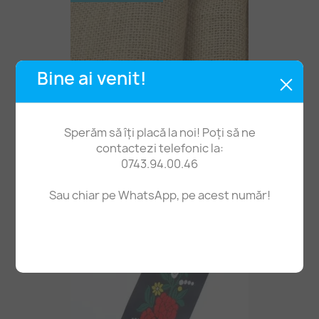
Bine ai venit!
Sperăm să îți placă la noi! Poți să ne
contactezi telefonic la:
0743.94.00.46
Pânză De Sac Iută 110cm -1ml
29,90 lei
Sau chiar pe WhatsApp, pe acest număr!