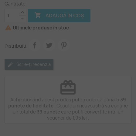
Cantitate

ADAUGĂ ÎN COȘ

Ultimele produse în stoc
Distribuiți
Scrie-ți recenzia
redeem
Achiziționând acest produs puteți colecta până la
39
puncte de fidelitate
. Coșul dumneavoastră va conține
un total de
39
puncte
care pot fi convertite într-un
voucher de
1,95 lei
.