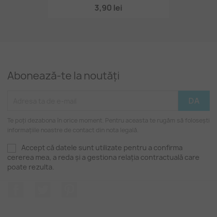
3,90 lei
Abonează-te la noutăți
Te poți dezabona în orice moment. Pentru aceasta te rugăm să folosești
informațiile noastre de contact din nota legală.
Accept că datele sunt utilizate pentru a confirma
cererea mea, a reda și a gestiona relația contractuală care
poate rezulta.
Facebook
Twitter
Pinterest