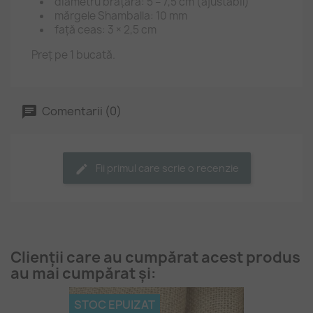
diametru brățară: 5 – 7,5 cm (ajustabil)
mărgele Shamballa: 10 mm
față ceas: 3 × 2,5 cm
Preț pe 1 bucată.
Comentarii (0)
Fii primul care scrie o recenzie
Clienții care au cumpărat acest produs
au mai cumpărat și:
STOC EPUIZAT