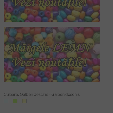
Culoare: Galben deschis
-
Galben deschis
Cyan
Verde
Galben
deschis
galbui
deschis