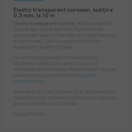
Elastic transparent coreean, subțire
0.3 mm, la 10 m
Elastic transparent subțire
, marca coreeană
Crystal Tec, foarte rezistent. Elasticul este
transparent având o claritate de cristal (de unde
și denumirea). Este un produs de calitate
superioară, made în Coreea.
Un articol indispensabil în confecționare
bijuteriilor handmade! Folosit mai ales în
confecționarea brățărilor. Pentru înșirat mărgele,
puteți accesa pagina noastră de
pietre
semiprețioase
.
Grosime fir 0,3 mm, lungime 10 m. Produsul nu se
livrează pe rolă, se livrează înfășurat de către noi
pe o bucata de carton / hârtie.
Preț pe 10 metri.