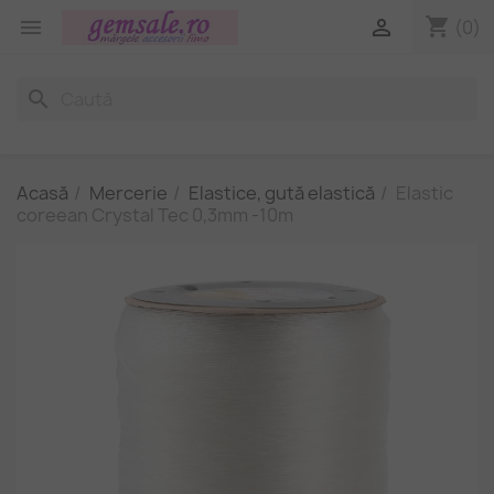
shopping_cart


(0)
search
Acasă
Mercerie
Elastice, gută elastică
Elastic
coreean Crystal Tec 0,3mm -10m