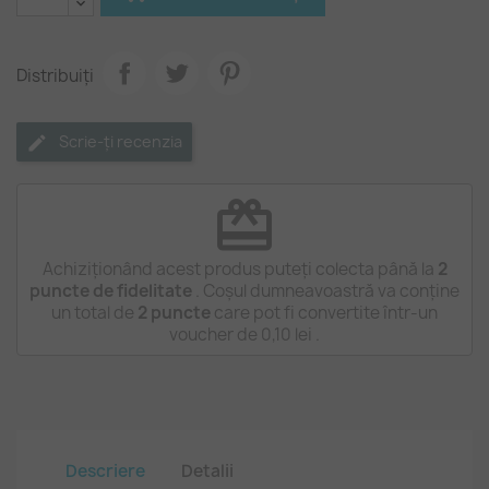
Distribuiți
Scrie-ți recenzia
redeem
Achiziționând acest produs puteți colecta până la
2
puncte de fidelitate
. Coșul dumneavoastră va conține
un total de
2
puncte
care pot fi convertite într-un
voucher de
0,10 lei
.
Descriere
Detalii