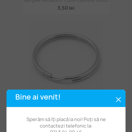
Mărgele Metalice 4*3,5mm Fațetate 50buc
3,50 lei
Bine ai venit!
Inele Breloc Chei 20mm Fier
0,45 lei
Sperăm să îți placă la noi! Poți să ne
contactezi telefonic la: