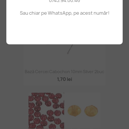
0743.94.00.46
Sau chiar pe WhatsApp, pe acest număr!
Bază Cercei Cabochon 10mm Silver 2buc
1,70 lei