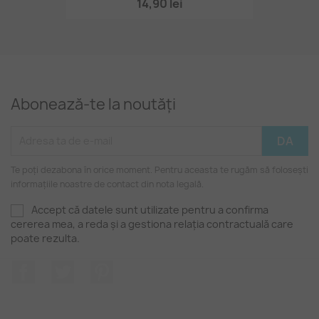
14,90 lei
Abonează-te la noutăți
Te poți dezabona în orice moment. Pentru aceasta te rugăm să folosești
informațiile noastre de contact din nota legală.
Accept că datele sunt utilizate pentru a confirma
cererea mea, a reda și a gestiona relația contractuală care
poate rezulta.
Facebook
Twitter
Pinterest