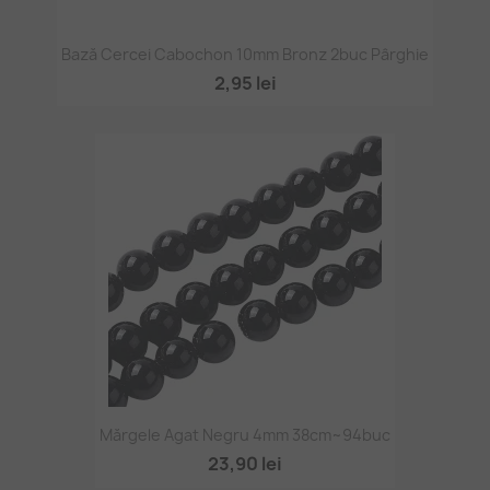
Bază Cercei Cabochon 10mm Bronz 2buc Pârghie
2,95 lei
Mărgele Agat Negru 4mm 38cm~94buc
23,90 lei