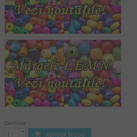
Cantitate

ADAUGĂ ÎN COȘ