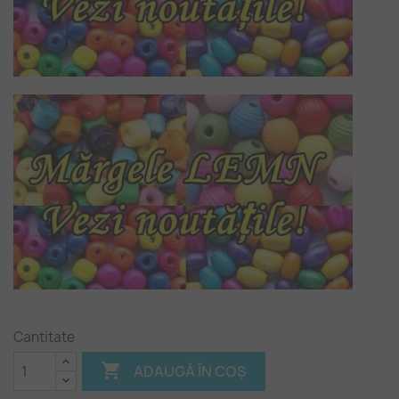
Cantitate

ADAUGĂ ÎN COȘ