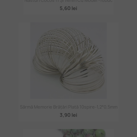
Nasturi Cocos 11 Și 14mm Cu Model -10buc
5,60 lei
Sârmă Memorie Brățări Plată 10spire-1,2*0,5mm
3,90 lei