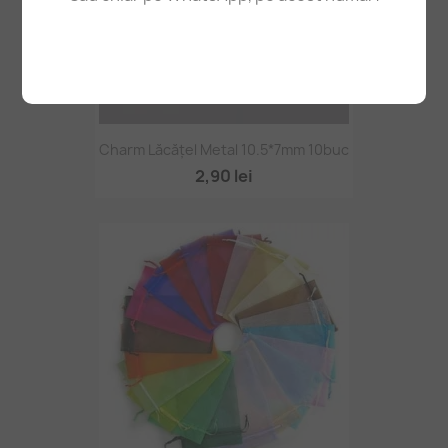
Charm Lăcățel Metal 10.5*7mm 10buc
2,90 lei