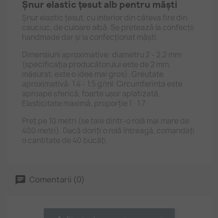
Șnur elastic țesut alb pentru măști
Șnur elastic țesut, cu interior din câteva fire din
cauciuc, de culoare albă. Se pretează la confecții
handmade dar și la confecționat măști.
Dimensiuni aproximative: diametru 2 - 2.2 mm
(specificația producătorului este de 2 mm,
măsurat, este o idee mai gros). Greutate
aproximativă: 1.4 - 1.5 g/ml. Circumferința este
aproape sferică, foarte ușor aplatizată.
Elasticitate maximă, proporție 1 : 1.7.
Preț pe 10 metri (se taie dintr-o rolă mai mare de
400 metri). Dacă doriți o rolă întreagă, comandați
o cantitate de 40 bucăți.
Comentarii (0)