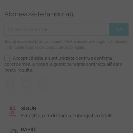
Abonează-te la noutăți
Te poți dezabona în orice moment. Pentru aceasta te rugăm să folosești
informațiile noastre de contact din nota legală.
Accept că datele sunt utilizate pentru a confirma
cererea mea, a reda și a gestiona relația contractuală care
poate rezulta.
Facebook
Twitter
Pinterest
SIGUR
Plătești cu cardul fără a-ți înregistra datele.
RAPID