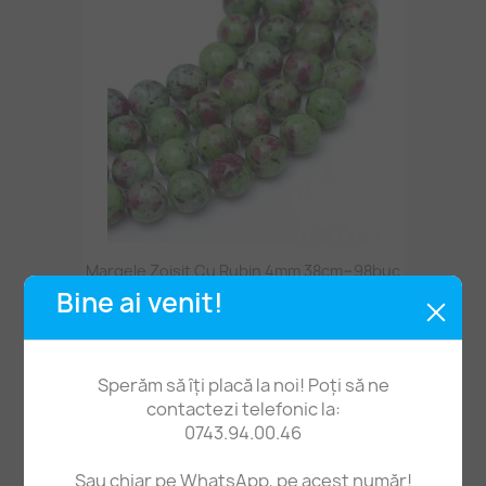
Margele Zoisit Cu Rubin 4mm 38cm~98buc
Bine ai venit!
25,00 lei
Sperăm să îți placă la noi! Poți să ne
contactezi telefonic la:
0743.94.00.46
Sau chiar pe WhatsApp, pe acest număr!