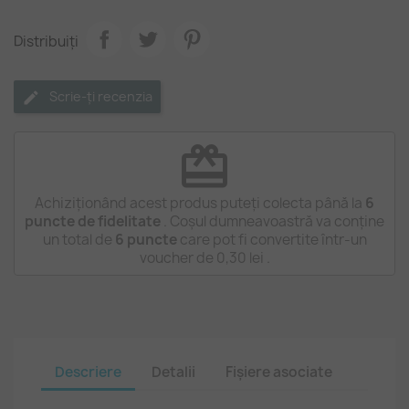
Distribuiți
Scrie-ți recenzia
redeem
Achiziționând acest produs puteți colecta până la
6
puncte de fidelitate
. Coșul dumneavoastră va conține
un total de
6
puncte
care pot fi convertite într-un
voucher de
0,30 lei
.
Descriere
Detalii
Fișiere asociate