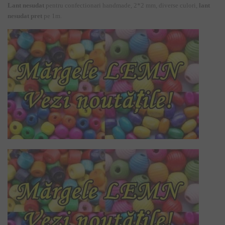
Lant nesudat
pentru confectionari handmade, 2*2 mm, diverse culori,
lant
nesudat pret
pe 1m.