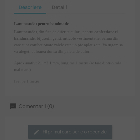
Descriere
Detalii
Lant nesudat pentru handmade
Lant nesudat
, din fier, de diferite culori, pentru
confectionari
handmande
: bijuterii, genti, articole vestimentatie. Sarma din
care sunt confectionate zalele este un pic aplatizata. Va rugam sa
va alegeti culoarea dorita din paleta de culori.
Aproximativ: 2.1 *2.1 mm, lungime 1 metru (se taie dintr-o rola
mai mare).
Pret pe 1 metru.
Comentarii (0)
Fii primul care scrie o recenzie