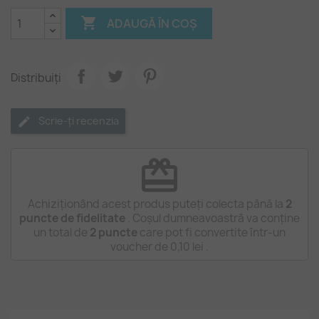

ADAUGĂ ÎN COȘ
Distribuiți
Scrie-ți recenzia
redeem
Achiziționând acest produs puteți colecta până la
2
puncte de fidelitate
. Coșul dumneavoastră va conține
un total de
2
puncte
care pot fi convertite într-un
voucher de
0,10 lei
.