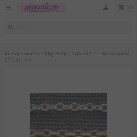
shopping_cart


(0)
search
Acasă
Accesorii bijuterii
LANTURI
Lant nesudat
2*2mm -1m