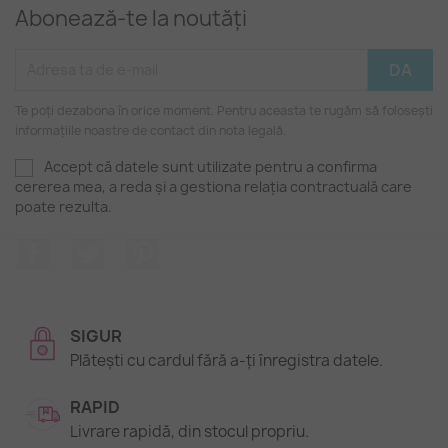
Abonează-te la noutăți
Te poți dezabona în orice moment. Pentru aceasta te rugăm să folosești
informațiile noastre de contact din nota legală.
Accept că datele sunt utilizate pentru a confirma
cererea mea, a reda și a gestiona relația contractuală care
poate rezulta.
Facebook
Twitter
Pinterest
SIGUR
Plătești cu cardul fără a-ți înregistra datele.
RAPID
Livrare rapidă, din stocul propriu.