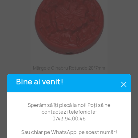
Mărgele Cinabru Rotunde 20*7mm
3,30 lei
Bine ai venit!
Sperăm să îți placă la noi! Poți să ne
contactezi telefonic la:
0743.94.00.46
Sau chiar pe WhatsApp, pe acest număr!