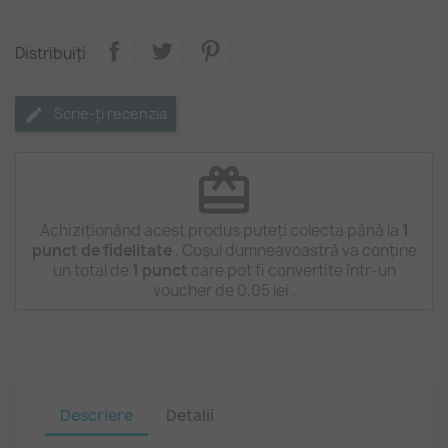
Distribuiți
Scrie-ți recenzia
redeem
Achiziționând acest produs puteți colecta până la
1
punct de fidelitate
. Coșul dumneavoastră va conține
un total de
1
punct
care pot fi convertite într-un
voucher de
0,05 lei
.
Descriere
Detalii