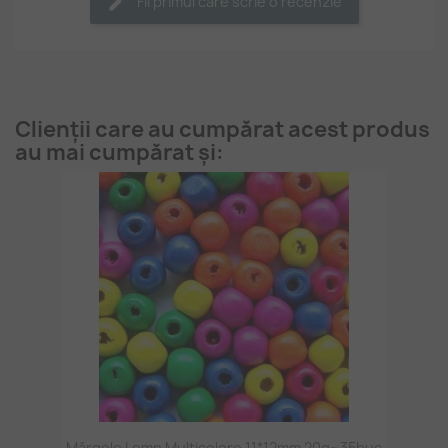
Fii primul care scrie o recenzie
Clienții care au cumpărat acest produs
au mai cumpărat și:
Mărgele Lemn Multicolore 11*12mm 20g~35buc