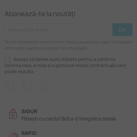
Abonează-te la noutăți
Te poți dezabona în orice moment. Pentru aceasta te rugăm să folosești
informațiile noastre de contact din nota legală.
Accept că datele sunt utilizate pentru a confirma
cererea mea, a reda și a gestiona relația contractuală care
poate rezulta.
Facebook
Twitter
Pinterest
SIGUR
Plătești cu cardul fără a-ți înregistra datele.
RAPID