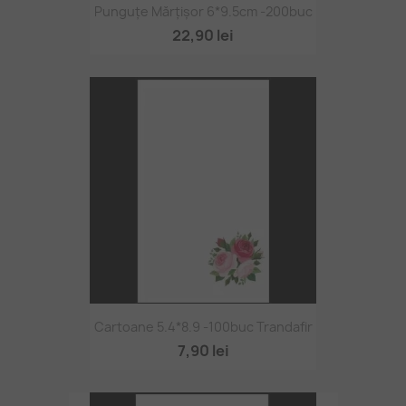
Punguțe Mărțișor 6*9.5cm -200buc
22,90 lei
Cartoane 5.4*8.9 -100buc Trandafir
7,90 lei