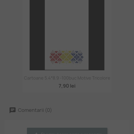
Cartoane 5.4*8.9 -100buc Motive Tricolore
7,90 lei
Comentarii (0)