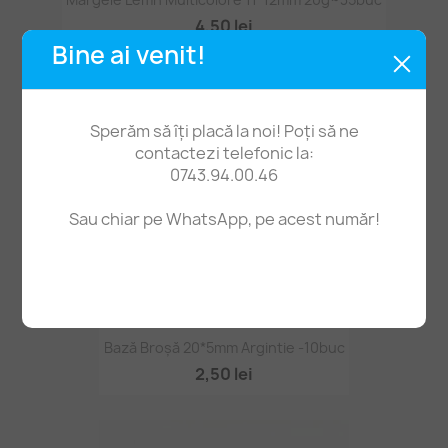
4,50 lei
Bine ai venit!
Sperăm să îți placă la noi! Poți să ne
contactezi telefonic la:
0743.94.00.46
Sau chiar pe WhatsApp, pe acest număr!
Bază Broșă 20*5mm Argintie -10buc
2,50 lei