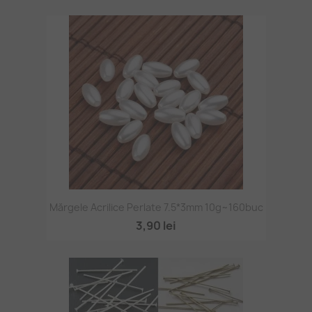
Mărgele Acrilice Perlate 7.5*3mm 10g~160buc
3,90 lei