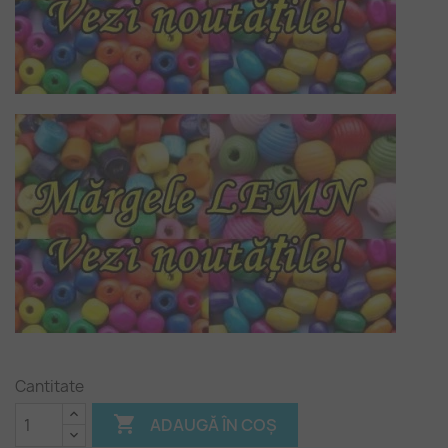
Cantitate

ADAUGĂ ÎN COȘ