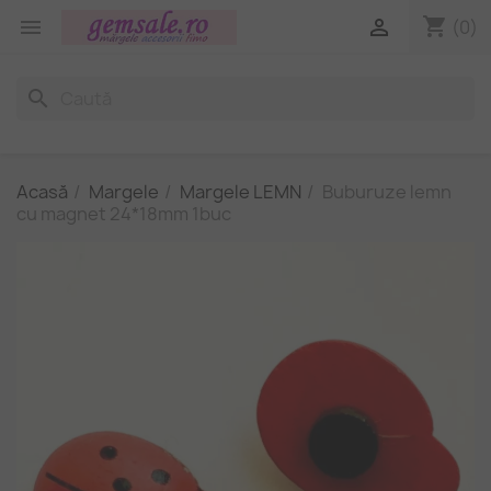
shopping_cart


(0)
search
Acasă
Margele
Margele LEMN
Buburuze lemn
cu magnet 24*18mm 1buc