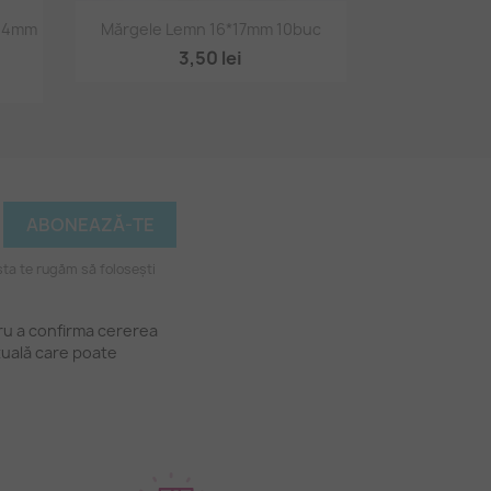
Vizualizare rapidă

*14mm
Mărgele Lemn 16*17mm 10buc
3,50 lei
ta te rugăm să folosești
tru a confirma cererea
tuală care poate