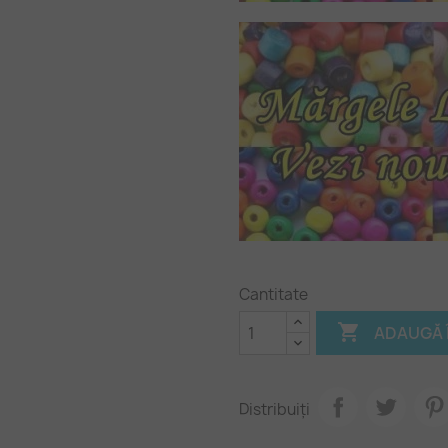
Cantitate

ADAUGĂ 
Distribuiți