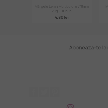
Vizualizare rapidă

Mărgele Lemn Multicolore 7*8mm
M
20g~110buc
4,80 lei
Abonează-te la 
Facebook
Twitter
Pinterest