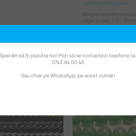
confecționat bijuterii
.
Mărgele din lemn multico
lungul firului) 17,5 - 18 
trebuiască o unealtă pen
rămas.
Prețul este pe 10 de bucăț
Sperăm să îți placă la noi! Poți să ne contactezi telefonic la
0743.94.00.46
Sau chiar pe WhatsApp, pe acest număr!
t produs au mai cumpărat și: