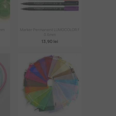
Vizualizare rapidă

6mm
Marker Permanent LUMOCOLOR F
0.6mm
+3
13,90 lei