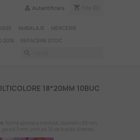
shopping_cart

Coș
(0)
Autentificare
IOASE
AMBALAJE
MERCERIE
O 20%
REFACERE STOC
search
LTICOLORE 18*20MM 10BUC
re
, formă aproape rotundă, diametru 20 mm,
m, gaură 3 mm, preț pe 10 de bucăți diverse.