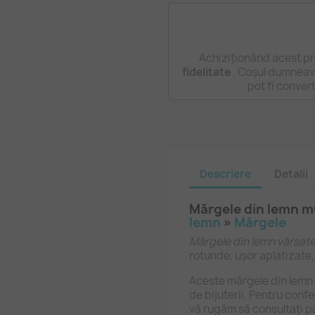
Achiziționând acest pr
fidelitate
. Coșul dumneavo
pot fi conver
Descriere
Detalii
Mărgele din lemn m
lemn
»
Mărgele
Mărgele din lemn vărsate
rotunde, ușor aplatizate,
Aceste mărgele din lemn
de bijuterii. Pentru confec
vă rugăm să consultați 