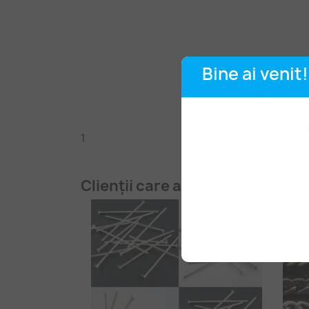
Bine ai venit!
1
Clienții care au cumpărat aces