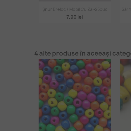
Vizualizare rapidă

Șnur Breloc / Mobil Cu Za -25buc
Sârm
7,90 lei
4 alte produse în aceeași categ