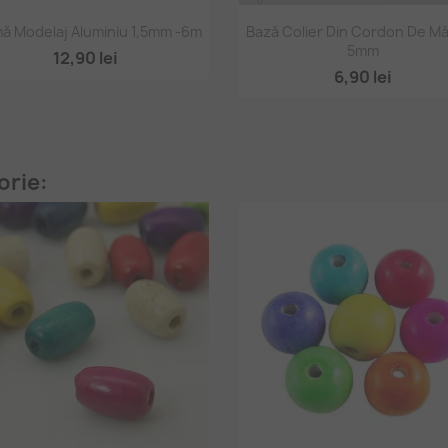
Vizualizare rapidă
Vizualizare rapidă


ă Modelaj Aluminiu 1,5mm -6m
Bază Colier Din Cordon De M
5mm
+
12,90 lei
6,90 lei
orie: