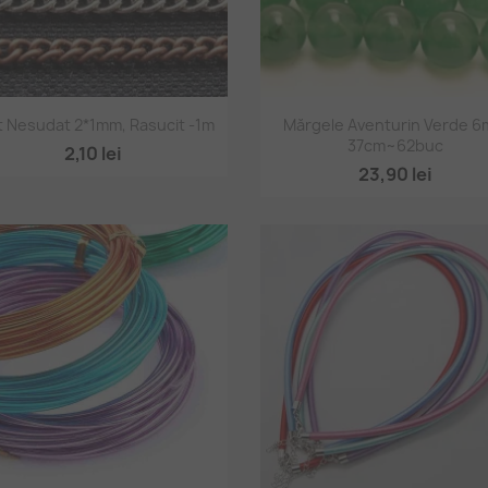
Vizualizare rapidă
Vizualizare rapidă


t Nesudat 2*1mm, Rasucit -1m
Mărgele Aventurin Verde 
37cm~62buc
2,10 lei
23,90 lei