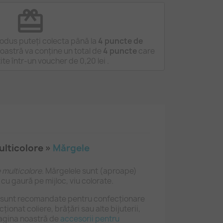
redeem
odus puteți colecta până la
4
puncte de
astră va conține un total de
4
puncte
care
tite într-un voucher de
0,20 lei
.
ulticolore »
Mărgele
 multicolore
. Mărgelele sunt (aproape)
 cu gaură pe mijloc, viu colorate.
 sunt recomandate pentru confecționare
ționat coliere, brățări sau alte bijuterii,
pagina noastră de
accesorii pentru