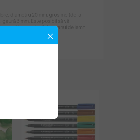
lore, diametru 20 mm, grosime (de-a
mm, gaură 3 mm. Este posibil să vă
tru curățarea găurii de șpanul de lemn
i de culori diverse.
: