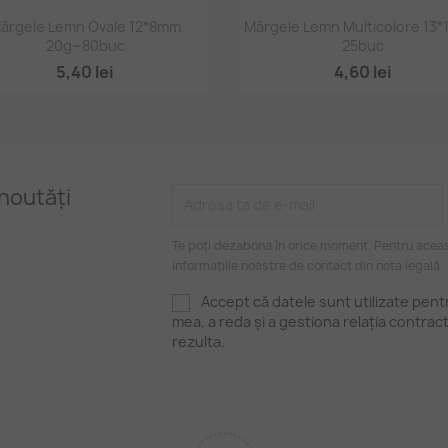
Vizualizare rapidă
Vizualizare rapidă


ărgele Lemn Ovale 12*8mm
Mărgele Lemn Multicolore 13
20g~80buc
25buc
5,40 lei
4,60 lei
noutăți
Te poți dezabona în orice moment. Pentru aceas
informațiile noastre de contact din nota legală.
Accept că datele sunt utilizate pen
mea, a reda și a gestiona relația contrac
rezulta.