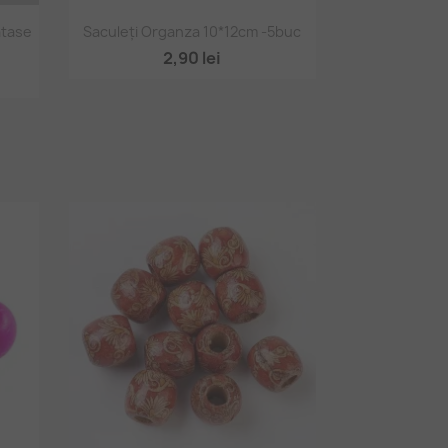
Vizualizare rapidă

ătase
Saculeți Organza 10*12cm -5buc
2
2,90 lei