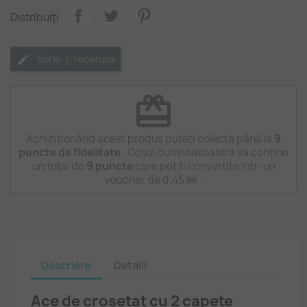
Distribuiți
Scrie-ți recenzia
redeem
Achiziționând acest produs puteți colecta până la
9
puncte de fidelitate
. Coșul dumneavoastră va conține
un total de
9
puncte
care pot fi convertite într-un
voucher de
0,45 lei
.
Descriere
Detalii
Ace de croșetat cu 2 capete