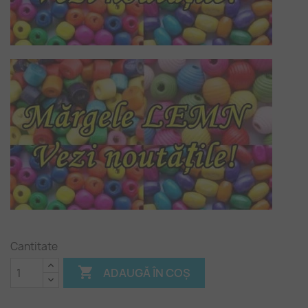
Cantitate

ADAUGĂ ÎN COȘ