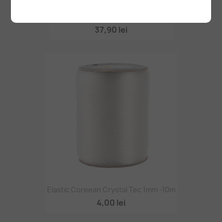
FIMO Set 6 Forme Modelaj 872403
37,90 lei
Elastic Coreean Crystal Tec 1mm -10m
4,00 lei