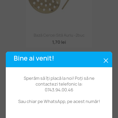
Bază Cercei Sită Auriu -2buc
1,70 lei
Bine ai venit!
Sperăm să îți placă la noi! Poți să ne
contactezi telefonic la:
0743.94.00.46
Sau chiar pe WhatsApp, pe acest număr!