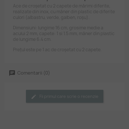
Ace de croșetat cu 2 capete de mărimi diferite,
realizate din inox, cu mâner din plastic de diferite
culori (albastru, verde, galben, roșu).
Dimensiuni: lungime 16 cm, grosime medie a
acului 2 mm, capete: 1 si 1.5 mm, mâner din plastic
de lungime 6.4 cm.
Prețul este pe 1 ac de croșetat cu 2 capete.
Comentarii (0)
Fii primul care scrie o recenzie