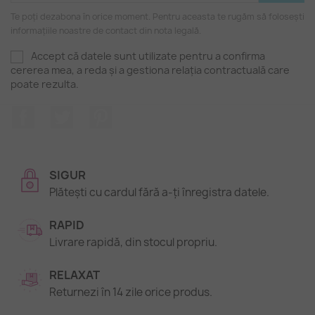
Te poți dezabona în orice moment. Pentru aceasta te rugăm să folosești
informațiile noastre de contact din nota legală.
Accept că datele sunt utilizate pentru a confirma
cererea mea, a reda și a gestiona relația contractuală care
poate rezulta.
Facebook
Twitter
Pinterest
SIGUR
Plătești cu cardul fără a-ți înregistra datele.
RAPID
Livrare rapidă, din stocul propriu.
RELAXAT
Returnezi în 14 zile orice produs.