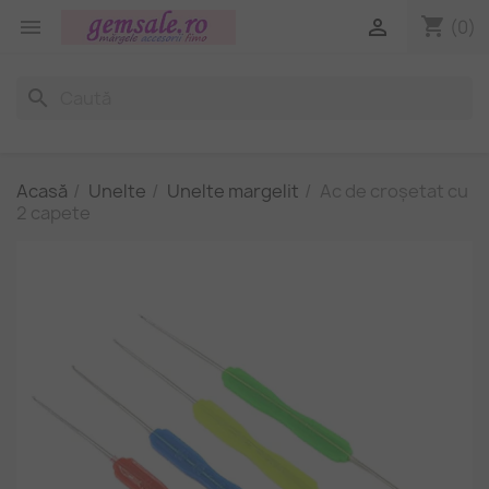
shopping_cart


(0)
search
Acasă
Unelte
Unelte margelit
Ac de croșetat cu
2 capete