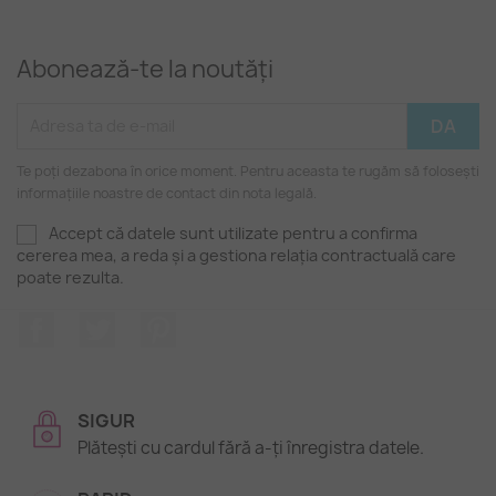
Abonează-te la noutăți
Te poți dezabona în orice moment. Pentru aceasta te rugăm să folosești
informațiile noastre de contact din nota legală.
Accept că datele sunt utilizate pentru a confirma
cererea mea, a reda și a gestiona relația contractuală care
poate rezulta.
Facebook
Twitter
Pinterest
SIGUR
Plătești cu cardul fără a-ți înregistra datele.