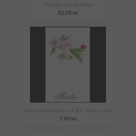
FIMO Set 10 Foițe Metal
52,50 lei
Cartoane Mărțișoare 5.4*8.9 -100buc Cireș
7,90 lei