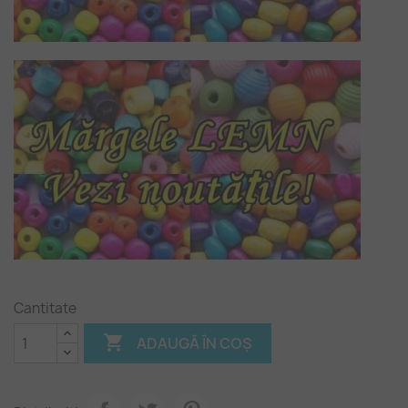
Cantitate

ADAUGĂ ÎN COȘ