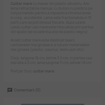
Cutter mare
cu maner din plastic albastru. Are
lama retractabila manual, cu buton cu piedica pe
corpul metalic pentru a impiedica intrarea lamei
in corp, accidental. Lama este fractionabila in 15
parti care se pot detasa fiecare, dupa uzare.
Lama
cutter-ului mare
este inlocuibila prin partea
din spate (se scoate bucata de plastic negru).
Acest cutter mare este destinat taierii
cartoanelor mai groase si a tuturor materialelor
mai groase (plastic, cauciuc, lemn usor etc).
Corp: lungime 16 cm, latime 3.5 cm, in partea cea
mai lata 4.5 cm, lama lungime 11 cm, latime 1.8 cm.
Pret pe 1 buc
cutter mare
.
Comentarii (0)