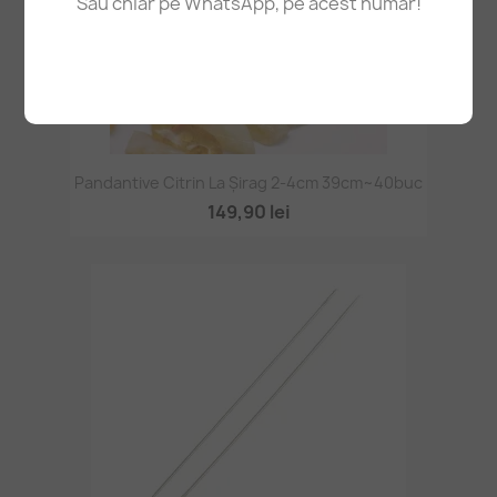
Sau chiar pe WhatsApp, pe acest număr!
Pandantive Citrin La Șirag 2-4cm 39cm~40buc
149,90 lei