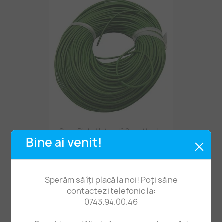
Șnur Piele Naturală 2mm Verde
Bine ai venit!
1,95 lei
Sperăm să îți placă la noi! Poți să ne
contactezi telefonic la:
0743.94.00.46