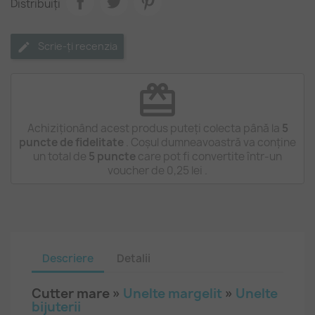
Distribuiți
Scrie-ți recenzia
redeem
Achiziționând acest produs puteți colecta până la
5
puncte de fidelitate
. Coșul dumneavoastră va conține
un total de
5
puncte
care pot fi convertite într-un
voucher de
0,25 lei
.
Descriere
Detalii
Cutter mare »
Unelte margelit
»
Unelte
bijuterii