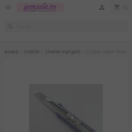
shopping_cart


(0)
search
Acasă
Unelte
Unelte margelit
Cutter mare 16cm