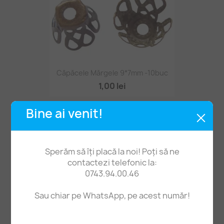
Căpăcele Mărgele 9*7mm -10buc
1,00 lei
Bine ai venit!
STOC EPUIZAT
Sperăm să îți placă la noi! Poți să ne
contactezi telefonic la:
0743.94.00.46
Sau chiar pe WhatsApp, pe acest număr!