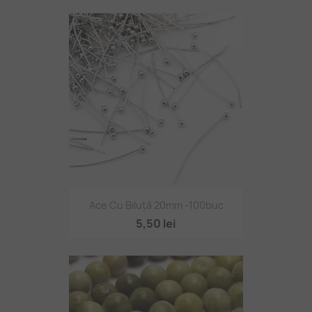
Ace Cu Biluță 20mm -100buc
5,50 lei