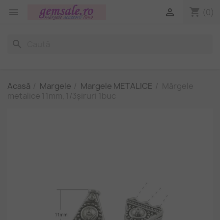
shopping_cart


(0)
search
Acasă
Margele
Margele METALICE
Mărgele
metalice 11mm, 1/3șiruri 1buc