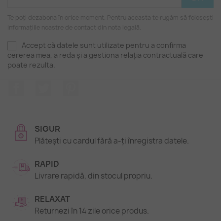
Te poți dezabona în orice moment. Pentru aceasta te rugăm să folosești
informațiile noastre de contact din nota legală.
Accept că datele sunt utilizate pentru a confirma
cererea mea, a reda și a gestiona relația contractuală care
poate rezulta.
Facebook
Twitter
Pinterest
SIGUR
Plătești cu cardul fără a-ți înregistra datele.
RAPID
Livrare rapidă, din stocul propriu.
RELAXAT
Returnezi în 14 zile orice produs.