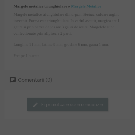
Margele metalice triunghiulare »
Margele Metalice
Margele metalice triunghiulare din
argint tibetan
, culoare argint
invechit. Forma este triunghiulara. In varful ascutit, margica are 1
gaura si prin partea de jos are 3 gauri de iesire. Margelele sunt
confectionate prin alipirea a 2 parti.
Lungime 11 mm, latime 9 mm, grosime 6 mm, gaura 1 mm.
Pret pe 1 bucata.
Comentarii (0)
Fii primul care scrie o recenzie