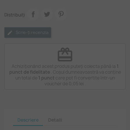
Distribuiți
Scrie-ți recenzia
redeem
Achiziționând acest produs puteți colecta până la
1
punct de fidelitate
. Coșul dumneavoastră va conține
un total de
1
punct
care pot fi convertite într-un
voucher de
0,05 lei
.
Descriere
Detalii