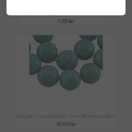
Capacele Margele 6mm Subtiri Silver -100buc
1,30 lei
Mărgele Turcoaz Sintetic 10mm 39cm Max.40buc
15,00 lei