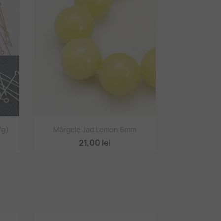
Vizualizare rapidă

7g)
Mărgele Jad Lemon 6mm
21,00 lei