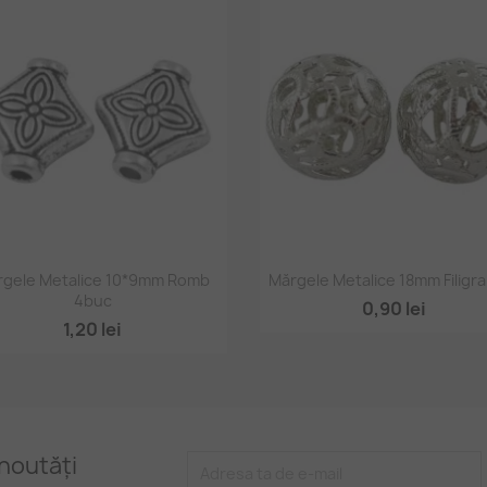
Vizualizare rapidă
Vizualizare rapidă


rgele Metalice 10*9mm Romb
Mărgele Metalice 18mm Filigr
4buc
0,90 lei
1,20 lei
noutăți