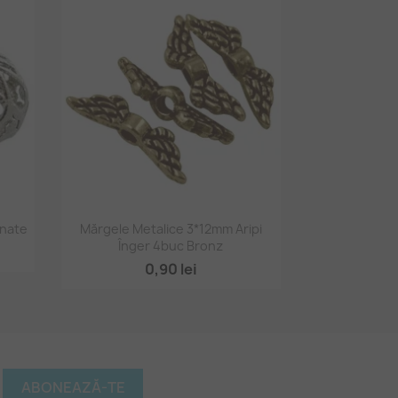
Vizualizare rapidă

anate
Mărgele Metalice 3*12mm Aripi
Înger 4buc Bronz
0,90 lei