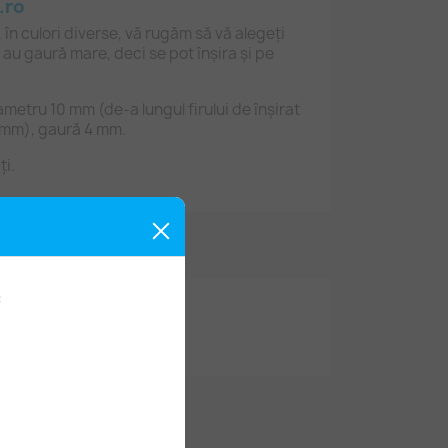
.ro
 în culori diverse, vă rugăm să vă alegeți
 au gaură mare, deci se pot înșira și pe
etru 10 mm (de-a lungul firului de înșirat
9 mm), gaură 4 mm.
ți.
: