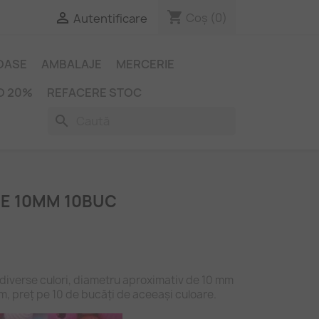
shopping_cart

Coș
(0)
Autentificare
IOASE
AMBALAJE
MERCERIE
O 20%
REFACERE STOC
search
E 10MM 10BUC
n diverse culori, diametru aproximativ de 10 mm
m, preț pe 10 de bucăți de aceeași culoare.