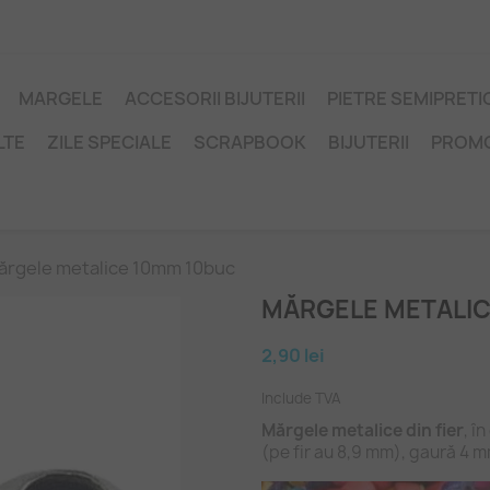
MARGELE
ACCESORII BIJUTERII
PIETRE SEMIPRET
LTE
ZILE SPECIALE
SCRAPBOOK
BIJUTERII
PROM
ărgele metalice 10mm 10buc
MĂRGELE METALIC
2,90 lei
Include TVA
Mărgele metalice din fier
, î
(pe fir au 8,9 mm), gaură 4 m