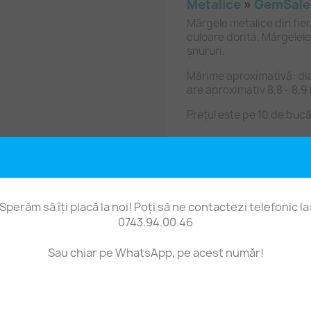
Metalice
»
GemSale
Mărgele metalice din fier,
culoare dorită. Mărgelele
șnururi.
Mărime aproximativă: diam
are aproximativ 8,8 - 8,
Prețul este pe 10 de bucă
Sperăm să îți placă la noi! Poți să ne contactezi telefonic la
0743.94.00.46
Fii primul care scrie o recenzie
Sau chiar pe WhatsApp, pe acest număr!