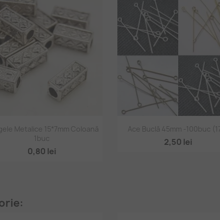
Vizualizare rapidă
Vizualizare rapidă


ele Metalice 15*7mm Coloană
Ace Buclă 45mm -100buc (1
1buc
2,50 lei
0,80 lei
orie: