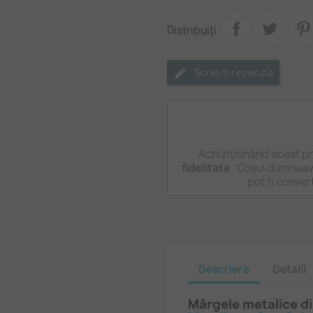
Distribuiți
Scrie-ți recenzia
Achiziționând acest pr
fidelitate
. Coșul dumneavo
pot fi conver
Descriere
Detalii
Mărgele metalice di