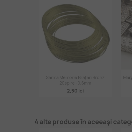
Vizualizare rapidă

Sârmă Memorie Brățări Bronz
Mărg
20spire -0.6mm
2,50 lei
4 alte produse în aceeași categ