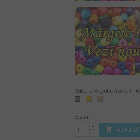
Culoare: Argintiu (nichel)
-
Ar
Auriu
Bronz
Argintiu
antichizat
(nichel)
Cantitate

ADAUGĂ 