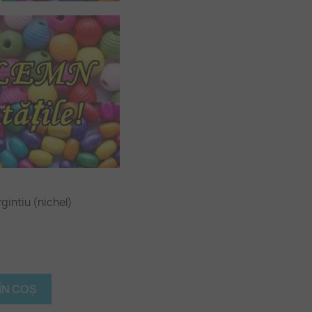
gintiu (nichel)
ÎN COȘ