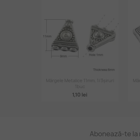
Vizualizare rapidă

Mărgele Metalice 11mm, 1/3șiruri
Mă
1buc
1,10 lei
Abonează-te la 