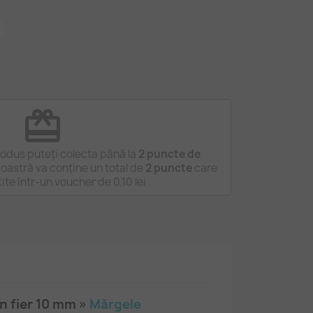
redeem
odus puteți colecta până la
2
puncte de
astră va conține un total de
2
puncte
care
tite într-un voucher de
0,10 lei
.
n fier 10 mm »
Mărgele