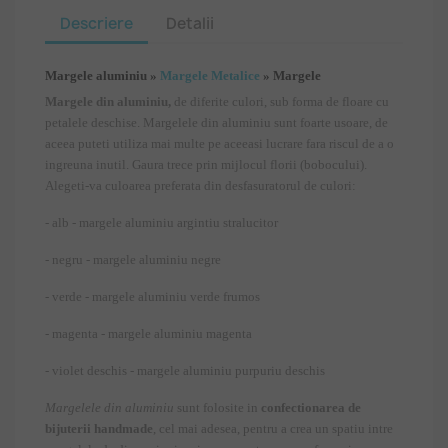
Descriere
Detalii
Margele aluminiu »
Margele Metalice
» Margele
Margele din aluminiu,
de diferite culori, sub forma de floare cu
petalele deschise. Margelele din aluminiu sunt foarte usoare, de
aceea puteti utiliza mai multe pe aceeasi lucrare fara riscul de a o
ingreuna inutil. Gaura trece prin mijlocul florii (bobocului).
Alegeti-va culoarea preferata din desfasuratorul de culori:
- alb - margele aluminiu argintiu stralucitor
- negru - margele aluminiu negre
- verde - margele aluminiu verde frumos
- magenta - margele aluminiu magenta
- violet deschis - margele aluminiu purpuriu deschis
Margelele din aluminiu
sunt folosite in
confectionarea de
bijuterii handmade
, cel mai adesea, pentru a crea un spatiu intre