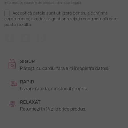
informațiile noastre de contact din nota legală.
Accept că datele sunt utilizate pentru a confirma
cererea mea, a reda și a gestiona relația contractuală care
poate rezulta.
Facebook
Twitter
Pinterest
SIGUR
Plătești cu cardul fără a-ți înregistra datele.
RAPID
Livrare rapidă, din stocul propriu.
RELAXAT
Returnezi în 14 zile orice produs.