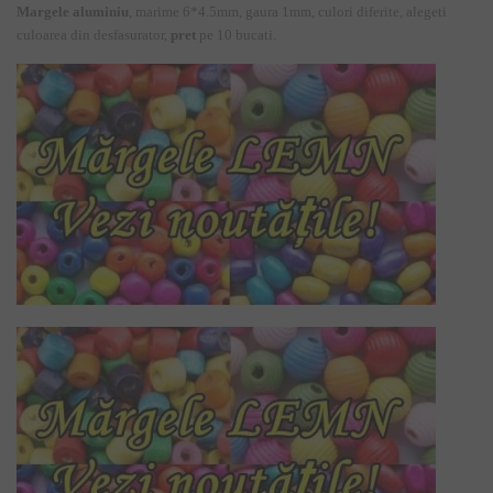
Margele aluminiu
, marime 6*4.5mm, gaura 1mm, culori diferite, alegeti
culoarea din desfasurator,
pret
pe 10 bucati.