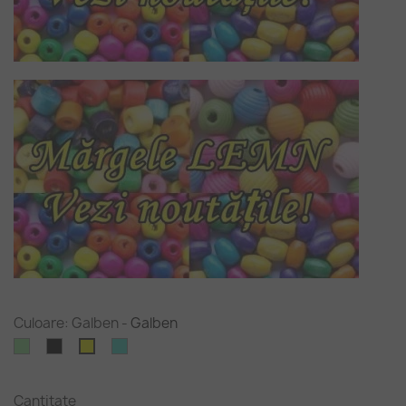
Culoare: Galben
-
Galben
Verde
Negru
Turcoaz
Galben
deschis
Cantitate