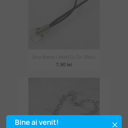
Șnur Breloc / Mobil Cu Za -25buc
7,90 lei
Bine ai venit!