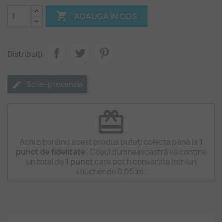

ADAUGĂ ÎN COȘ
Distribuiți
Scrie-ți recenzia
redeem
Achiziționând acest produs puteți colecta până la
1
punct de fidelitate
. Coșul dumneavoastră va conține
un total de
1
punct
care pot fi convertite într-un
voucher de
0,05 lei
.