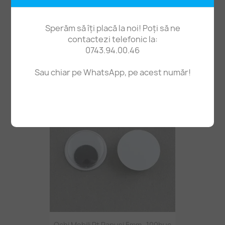
Sperăm să îți placă la noi! Poți să ne
contactezi telefonic la:
0743.94.00.46
Bază Brățară Din Lanț Metalic, Charm Inimioară
3,90 lei
Sau chiar pe WhatsApp, pe acest număr!
Ochi Mobili Pt Papuși 5mm -100buc