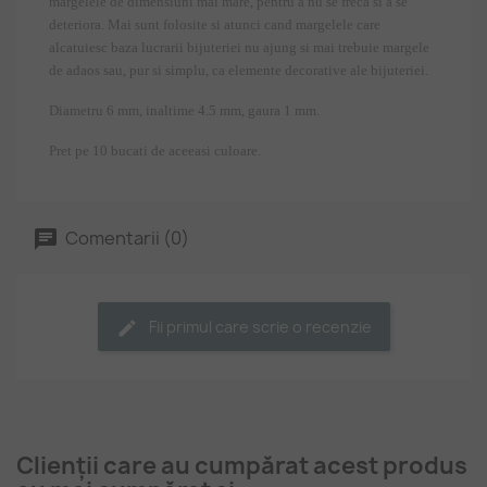
margelele de dimensiuni mai mare, pentru a nu se freca si a se
deteriora. Mai sunt folosite si atunci cand margelele care
alcatuiesc baza lucrarii bijuteriei nu ajung si mai trebuie margele
de adaos sau, pur si simplu, ca elemente decorative ale bijuteriei.
Diametru 6 mm, inaltime 4.5 mm,
gaura 1 mm.
Pret pe 10 bucati de aceeasi culoare.
Comentarii (0)
Fii primul care scrie o recenzie
Clienții care au cumpărat acest produs