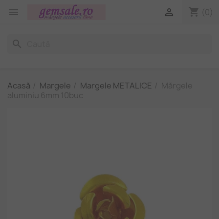
shopping_cart


(0)
search
Acasă
Margele
Margele METALICE
Mărgele
aluminiu 6mm 10buc