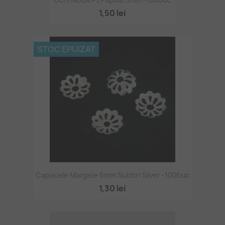
1,50 lei
STOC EPUIZAT
Capacele Margele 6mm Subtiri Silver -100buc
1,30 lei