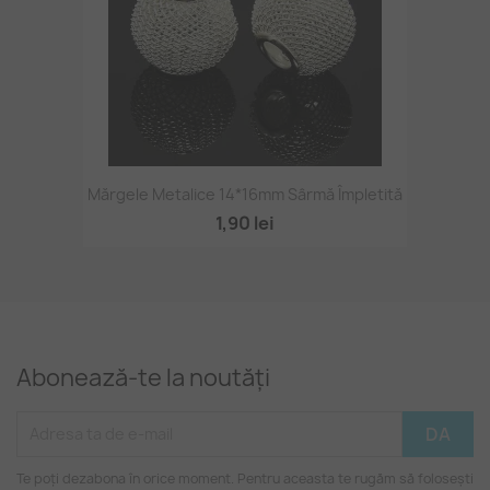
Mărgele Metalice 14*16mm Sârmă Împletită
1,90 lei
Abonează-te la noutăți
Te poți dezabona în orice moment. Pentru aceasta te rugăm să folosești