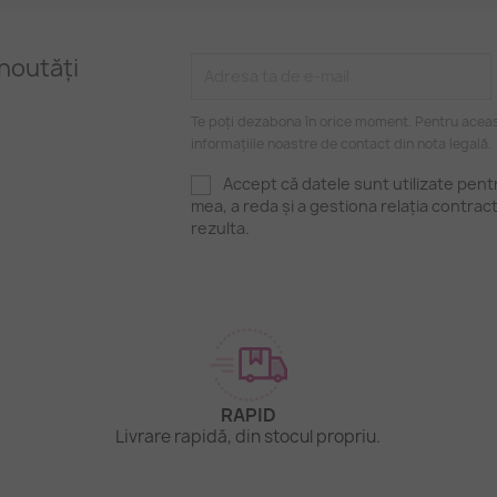
noutăți
Te poți dezabona în orice moment. Pentru aceas
informațiile noastre de contact din nota legală.
Accept că datele sunt utilizate pen
mea, a reda și a gestiona relația contrac
rezulta.
RAPID
.
Livrare rapidă, din stocul propriu.