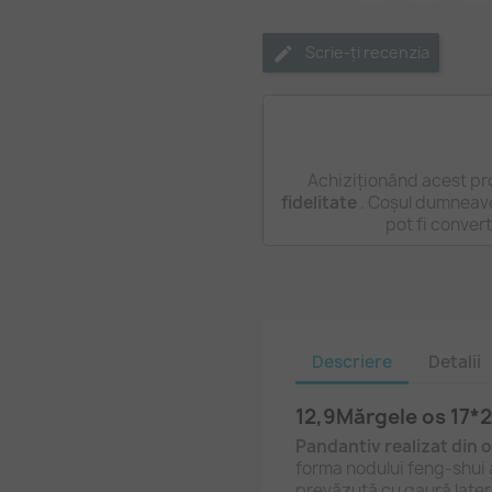
Scrie-ți recenzia
Achiziționând acest pr
fidelitate
. Coșul dumneavo
pot fi conver
Descriere
Detalii
12,9Mărgele os 17*2
Pandantiv realizat din 
forma nodului feng‑shui a
prevăzută cu gaură lateral