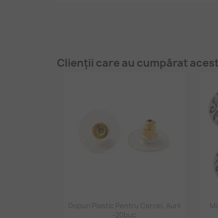
Clienții care au cumpărat aces
Vizualizare rapidă

Dopuri Plastic Pentru Cercei, Aurii
Mă
-20buc