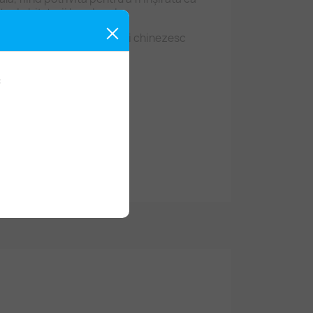
te de bijuterii handmade.
forma tradițională a nodului chinezesc
e, noroc și abundență.
:
:
irului): 16–17 mm