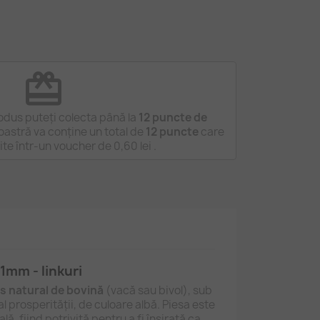
redeem
odus puteți colecta până la
12
puncte de
astră va conține un total de
12
puncte
care
tite într-un voucher de
0,60 lei
.
1mm - linkuri
os natural de bovină
(vacă sau bivol), sub
l prosperității, de culoare albă. Piesa este
ă, fiind potrivită pentru a fi înșirată ca