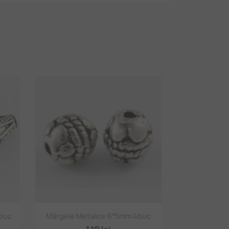
Vizualizare rapidă

1buc
Mărgele Metalice 6*5mm 4buc