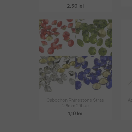
2,50 lei
Vizualizare rapidă

Cabochon Rhinestone Stras
Ac
2,8mm 20buc
+2
1,10 lei