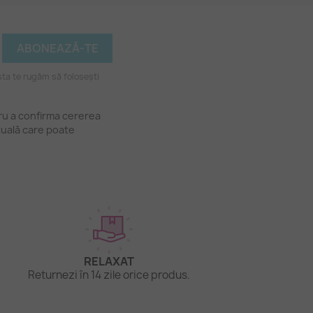
ta te rugăm să folosești
tru a confirma cererea
tuală care poate
RELAXAT
Returnezi în 14 zile orice produs.