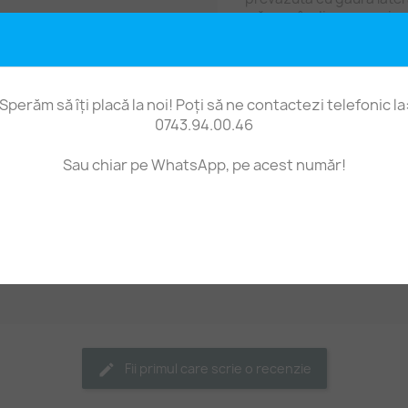
mărgea în diverse proiec
Suprafața este fină, iar 
simbolizează continuitat
Dimensiuni aproximative
Sperăm să îți placă la noi! Poți să ne contactezi telefonic la
0743.94.00.46
grosime: 2,5–3 mm
lungime: 21–22 mm
Sau chiar pe WhatsApp, pe acest număr!
lățime (de-a lungul f
gaură laterală: 1 mm
Preț pe 1 bucată.
Fii primul care scrie o recenzie