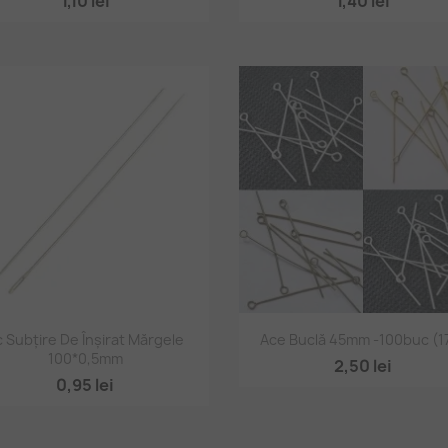
1,10 lei
1,40 lei
Vizualizare rapidă
Vizualizare rapidă


 Subțire De Înșirat Mărgele
Ace Buclă 45mm -100buc (1
100*0,5mm
2,50 lei
0,95 lei