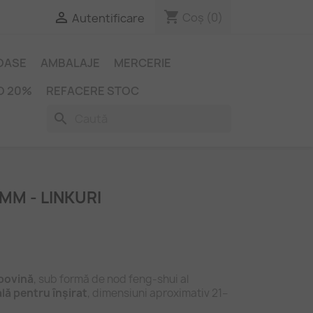
shopping_cart

Coș
(0)
Autentificare
IOASE
AMBALAJE
MERCERIE
O 20%
REFACERE STOC
search
MM - LINKURI
 bovină
, sub formă de nod feng‑shui al 
lă pentru înșirat
, dimensiuni aproximativ 21–