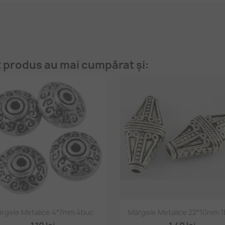
t produs au mai cumpărat și:
Vizualizare rapidă
Vizualizare rapidă


rgele Metalice 4*7mm 4buc
Mărgele Metalice 22*10mm 