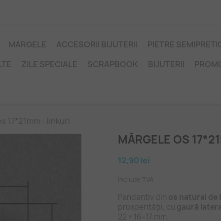
MARGELE
ACCESORII BIJUTERII
PIETRE SEMIPRET
LTE
ZILE SPECIALE
SCRAPBOOK
BIJUTERII
PROM
s 17*21mm - linkuri
MĂRGELE OS 17*21
12,90 lei
Include TVA
Pandantiv din 
os natural de
prosperității, cu 
gaură latera
22 × 16–17 mm.