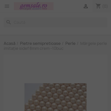
shopping_cart


(0)
search
Acasă
Pietre semipretioase
Perle
Mărgele perle
imitație sidef 8mm crem -10buc