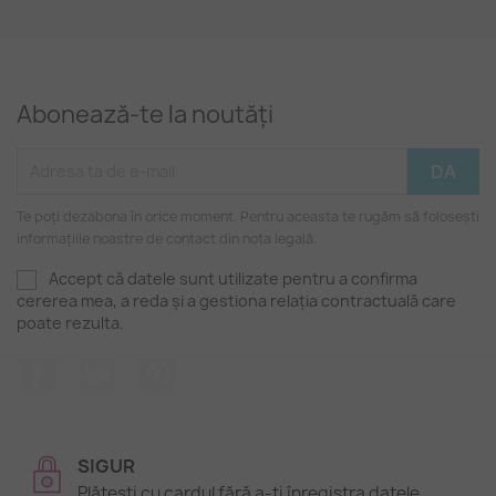
Abonează-te la noutăți
Te poți dezabona în orice moment. Pentru aceasta te rugăm să folosești
informațiile noastre de contact din nota legală.
Accept că datele sunt utilizate pentru a confirma
cererea mea, a reda și a gestiona relația contractuală care
poate rezulta.
Facebook
Twitter
Pinterest
SIGUR
Plătești cu cardul fără a-ți înregistra datele.