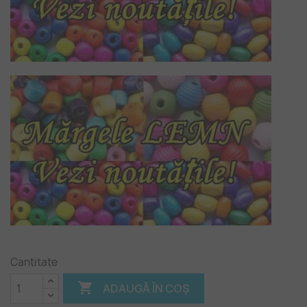
Cantitate

ADAUGĂ ÎN COȘ