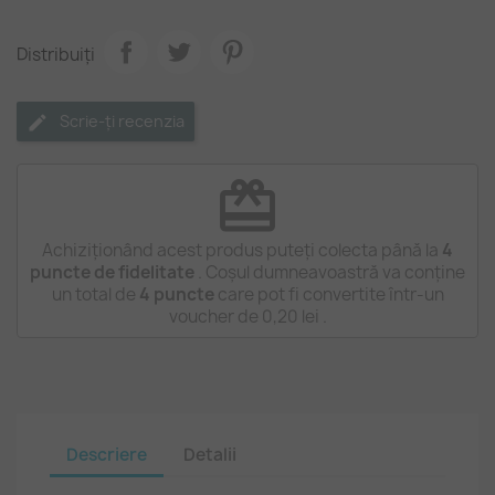
Distribuiți
Scrie-ți recenzia
redeem
Achiziționând acest produs puteți colecta până la
4
puncte de fidelitate
. Coșul dumneavoastră va conține
un total de
4
puncte
care pot fi convertite într-un
voucher de
0,20 lei
.
Descriere
Detalii