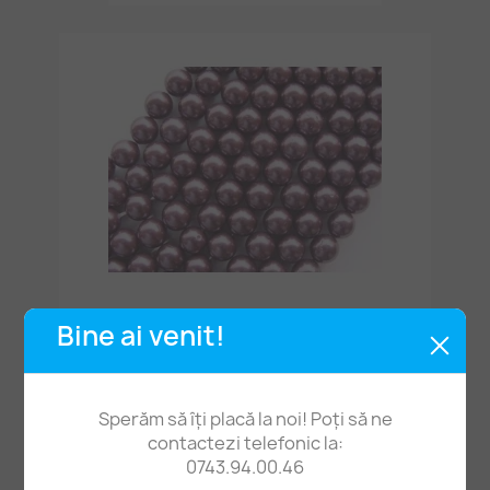
Bine ai venit!
Mărgele Perle Imitație Sidef 10mm Purpuriu -1buc
0,80 lei
Sperăm să îți placă la noi! Poți să ne
contactezi telefonic la:
0743.94.00.46