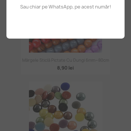
Sau chiar pe WhatsApp, pe acest număr!
Mărgele Sticlă Pictate Cu Dungi 6mm~80cm
8,90 lei