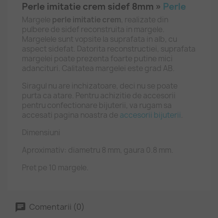
Perle imitatie crem sidef 8mm »
Perle
Margele
perle imitatie crem
, realizate din
pulbere de sidef reconstruita in margele.
Margelele sunt vopsite la suprafata in alb, cu
aspect sidefat. Datorita reconstructiei, suprafata
margelei poate prezenta foarte putine mici
adancituri. Calitatea margelei este grad AB.
Siragul nu are inchizatoare, deci nu se poate
purta ca atare. Pentru achizitie de accesorii
pentru confectionare bijuterii, va rugam sa
accesati pagina noastra de
accesorii bijuterii
.
Dimensiuni
Aproximativ: diametru 8 mm, gaura 0.8 mm.
Pret pe 10 margele.
Comentarii (0)