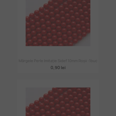
Mărgele Perle Imitație Sidef 10mm Roșii -1buc
0,90 lei