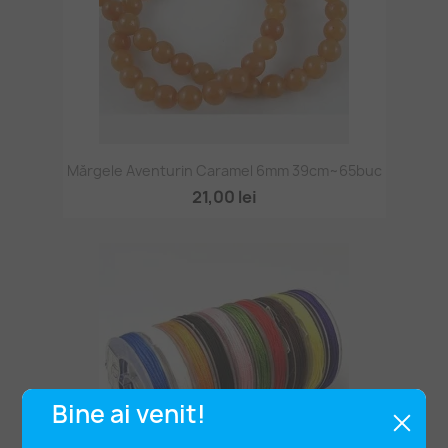
Mărgele Aventurin Caramel 6mm 39cm~65buc
21,00 lei
Bine ai venit!