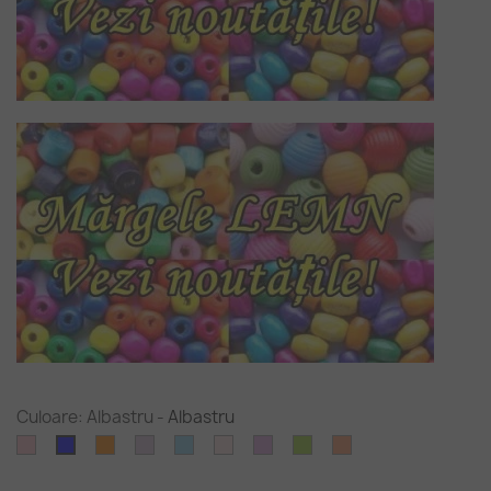
Culoare: Albastru
-
Albastru
Roz
Portocaliu
Violet
Albastru
Roz
Purpuriu
Verde
Portocaliu
Albastru
deschis
-
cetos
deschis
oliv
somon
cer
(pal)
deschis