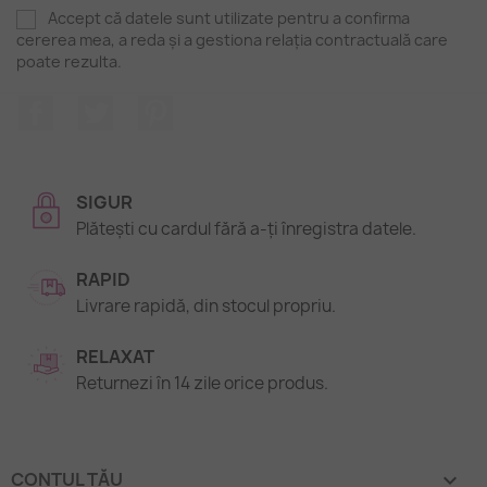
Accept că datele sunt utilizate pentru a confirma
cererea mea, a reda și a gestiona relația contractuală care
poate rezulta.
Facebook
Twitter
Pinterest
SIGUR
Plătești cu cardul fără a-ți înregistra datele.
RAPID
Livrare rapidă, din stocul propriu.
RELAXAT
Returnezi în 14 zile orice produs.
CONTUL TĂU
