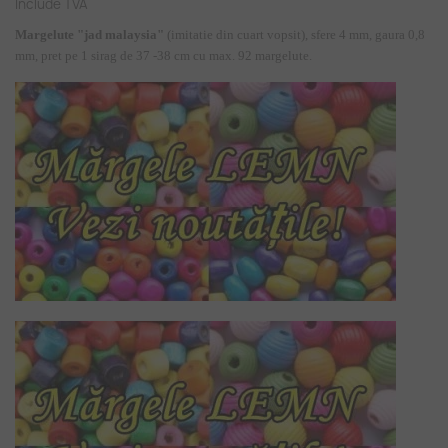
Include TVA
Margelute "jad malaysia"
(imitatie din cuart vopsit), sfere 4 mm, gaura 0,8
mm, pret pe 1 sirag de 37 -38 cm cu max. 92 margelute.