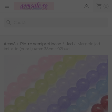
shopping_cart


(0)
search
Acasă
Pietre semipretioase
Jad
Margele jad
imitatie (cuart) 4mm 38cm~92buc