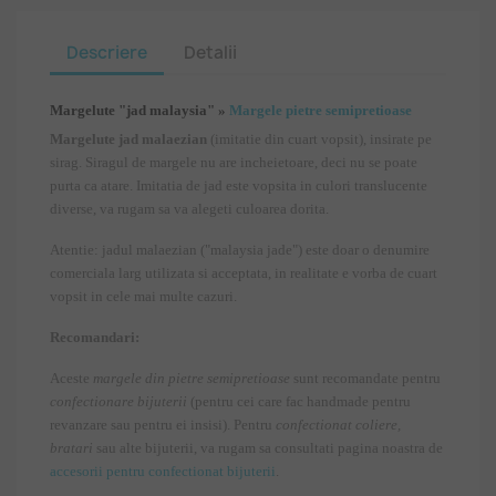
Descriere
Detalii
Margelute "jad malaysia" »
Margele pietre semipretioase
Margelute jad malaezian
(imitatie din cuart vopsit), insirate pe
sirag. Siragul de margele nu are incheietoare, deci nu se poate
purta ca atare. Imitatia de jad este vopsita in culori translucente
diverse, va rugam sa va alegeti culoarea dorita.
Atentie: jadul malaezian ("malaysia jade") este doar o denumire
comerciala larg utilizata si acceptata, in realitate e vorba de cuart
vopsit in cele mai multe cazuri.
Recomandari:
Aceste
margele din pietre semipretioase
sunt recomandate pentru
confectionare bijuterii
(pentru cei care fac handmade pentru
revanzare sau pentru ei insisi). Pentru
confectionat coliere,
bratari
sau alte bijuterii, va rugam sa consultati pagina noastra de
accesorii pentru confectionat bijuterii
.