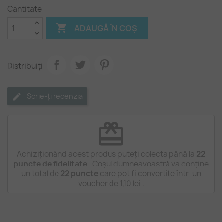
Cantitate

ADAUGĂ ÎN COȘ
Distribuiți
Scrie-ți recenzia
redeem
Achiziționând acest produs puteți colecta până la
22
puncte de fidelitate
. Coșul dumneavoastră va conține
un total de
22
puncte
care pot fi convertite într-un
voucher de
1,10 lei
.