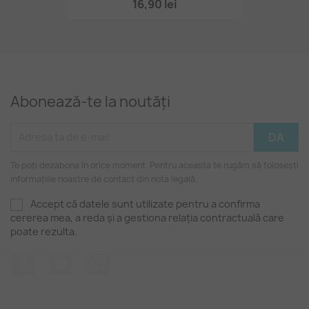
16,90 lei
Abonează-te la noutăți
Te poți dezabona în orice moment. Pentru aceasta te rugăm să folosești
informațiile noastre de contact din nota legală.
Accept că datele sunt utilizate pentru a confirma
cererea mea, a reda și a gestiona relația contractuală care
poate rezulta.
Facebook
Twitter
Pinterest