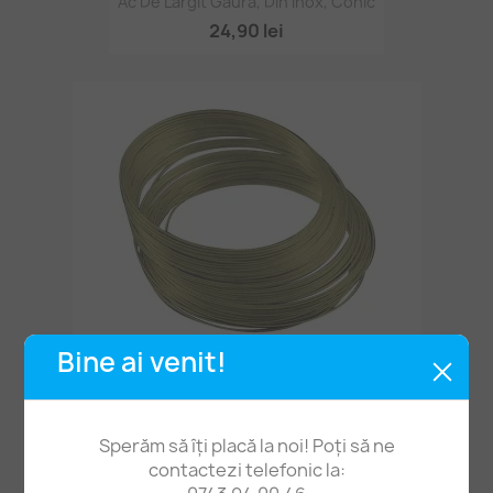
Ac De Lărgit Gaura, Din Inox, Conic
24,90 lei
Bine ai venit!
Sârmă Memorie Brățări Bronz 20spire -0.6mm
2,50 lei
Sperăm să îți placă la noi! Poți să ne
contactezi telefonic la: