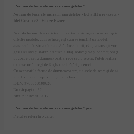
"
Notiuni de baza ale insirarii margelelor
"
Noţiuni de bază ale înşirării mărgelelor - Ed. a III a revazută -
Idei Creative 3 - Vincze Eszter
Această lucrare descrie
tehnicile de bază ale înşirării de mărgele
:
diferite modele, cum se începe şi cum se termină un model,
ataşarea închizătoarelor etc. Atât începătorii, cât şi avansaţii vor
găsi aici idei şi sfaturi practice. Curaj, apucaţi-vă şi confecţionaţi
podoabe pentru dumneavoastră, rude sau prieteni. Puteţi realiza
chiar seturi întregi de lănţişoare, brăţări şi cercei.
Cu accesoriile făcute de dumneavoastră, ţinutele de seară şi de zi
vor deveni mai captivante, unice chiar.
ISBN: 9786068189628
Număr pagini: 32
Anul publicării: 2012
"Notiuni de baza ale insirarii margelelor" pret
Pretul se refera la o carte.