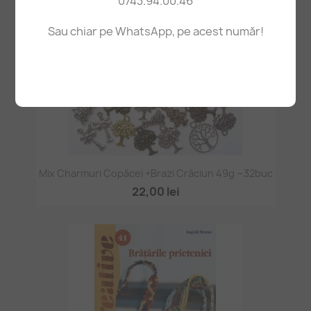
0743.94.00.46
Sau chiar pe WhatsApp, pe acest număr!
Mix Charmuri Copăcei +brazi Crăciun 49g ~32buc
22,00 lei