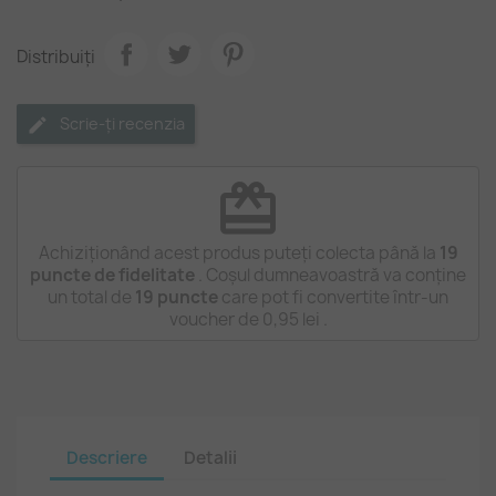
Distribuiți
Scrie-ți recenzia
redeem
Achiziționând acest produs puteți colecta până la
19
puncte de fidelitate
. Coșul dumneavoastră va conține
un total de
19
puncte
care pot fi convertite într-un
voucher de
0,95 lei
.
Descriere
Detalii