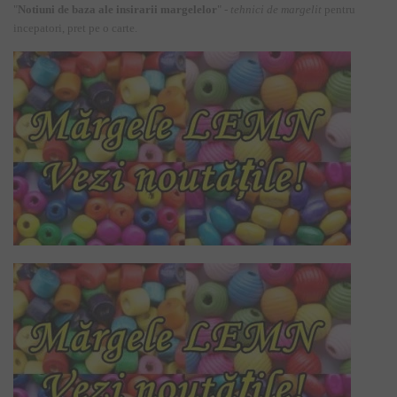
"
Notiuni de baza ale insirarii margelelor
" -
tehnici de margelit
pentru
incepatori, pret pe o carte.