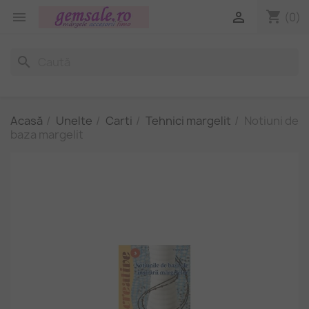
shopping_cart


(0)
search
Acasă
Unelte
Carti
Tehnici margelit
Notiuni de
baza margelit