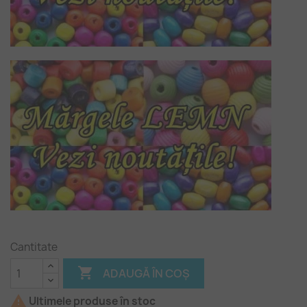
Cantitate

ADAUGĂ ÎN COȘ

Ultimele produse în stoc