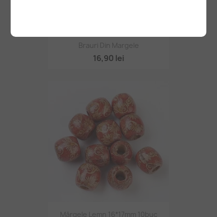
Brauri Din Margele
16,90 lei
Mărgele Lemn 16*17mm 10buc