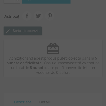
Distribuiți
Scrie-ți recenzia
redeem
Achiziționând acest produs puteți colecta până la
5
puncte de fidelitate
. Coșul dumneavoastră va conține
un total de
5
puncte
care pot fi convertite într-un
voucher de
0,25 lei
.
Descriere
Detalii