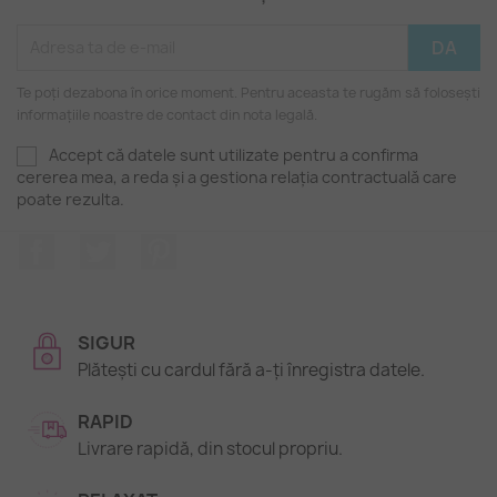
Te poți dezabona în orice moment. Pentru aceasta te rugăm să folosești
informațiile noastre de contact din nota legală.
Accept că datele sunt utilizate pentru a confirma
cererea mea, a reda și a gestiona relația contractuală care
poate rezulta.
Facebook
Twitter
Pinterest
SIGUR
Plătești cu cardul fără a-ți înregistra datele.
RAPID
Livrare rapidă, din stocul propriu.