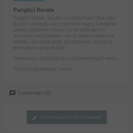
Panglici florale
Panglici florale, țesute, cu model floral (flori albe
și roșii, crenguțe verzi) pe fond negru. Excelente
pentru decorare, ornare, tivire, atât pentru
accesorii vestimentare, dar și pentru creare de
brățări, decorare genți, portofele etc. Panglica
are numai o singură față.
Dimensiuni: lățime 25 mm, lungime întinsă 1 metru.
Prețul afișat este pe 1 metru.
Comentarii (0)
Fii primul care scrie o recenzie