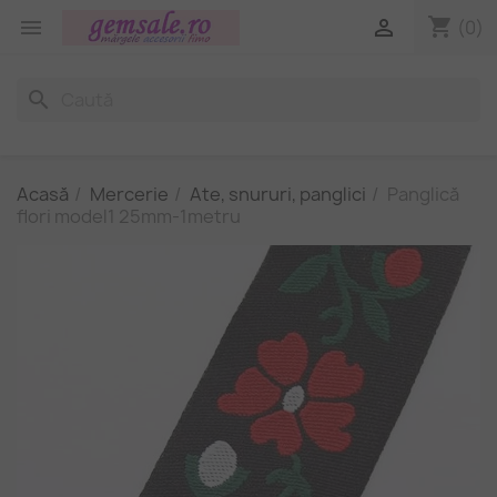
shopping_cart


(0)
search
Acasă
Mercerie
Ate, snururi, panglici
Panglică
flori model1 25mm-1metru