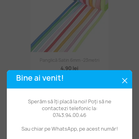
Panglică Satin 6mm -23metri
4,90 lei
Bine ai venit!
STOC EPUIZAT
Sperăm să îți placă la noi! Poți să ne
contactezi telefonic la:
0743.94.00.46
Sau chiar pe WhatsApp, pe acest număr!