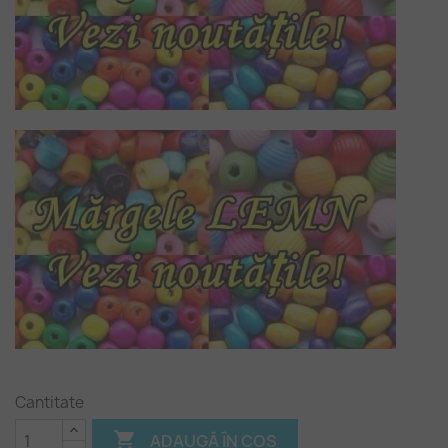
Cantitate

ADAUGĂ ÎN COȘ