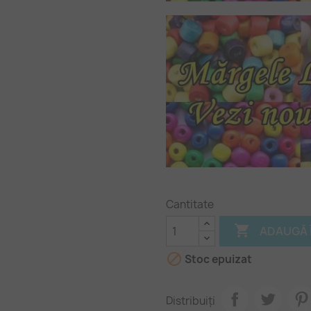
Cantitate

ADAUGĂ 

Stoc epuizat
Distribuiți