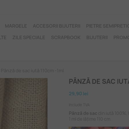
MARGELE
ACCESORII BIJUTERII
PIETRE SEMIPRET
LTE
ZILE SPECIALE
SCRAPBOOK
BIJUTERII
PROM
Pânză de sac iută 110cm -1ml
PÂNZĂ DE SAC IUT
29,90 lei
Include TVA
Pânză
de sac
din iută 100%, 
1 ml de lățime 110 cm.