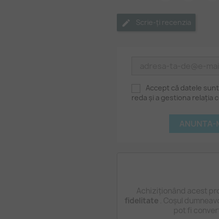
Scrie-ți recenzia
Accept că datele sunt
reda și a gestiona relația
ANUNTA-M
Achiziționând acest pr
fidelitate
. Coșul dumneavo
pot fi conver