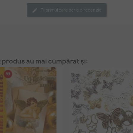
Fii primul care scrie o recenzie
t produs au mai cumpărat și: