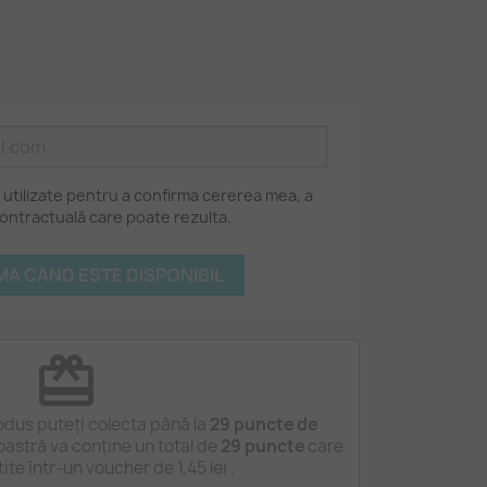
 utilizate pentru a confirma cererea mea, a
 contractuală care poate rezulta.
A CAND ESTE DISPONIBIL
redeem
odus puteți colecta până la
29
puncte de
astră va conține un total de
29
puncte
care
tite într-un voucher de
1,45 lei
.