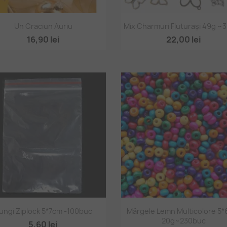
Vizualizare rapidă
Vizualizare rapidă


Un Craciun Auriu
Mix Charmuri Fluturași 49g ~
16,90 lei
22,00 lei
Vizualizare rapidă
Vizualizare rapidă


ungi Ziplock 5*7cm -100buc
Mărgele Lemn Multicolore 5
20g~230buc
5,60 lei