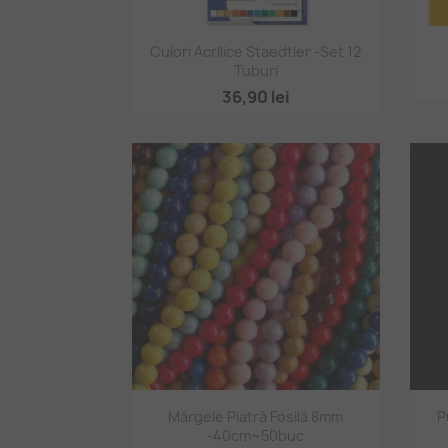
Vizualizare rapidă

Culori Acrilice Staedtler -set 12
Tuburi
36,90 lei
Vizualizare rapidă

Mărgele Piatră Fosilă 8mm
P
-40cm~50buc