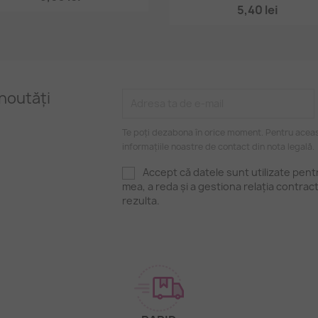
5,40 lei
noutăți
Te poți dezabona în orice moment. Pentru aceas
informațiile noastre de contact din nota legală.
Accept că datele sunt utilizate pen
mea, a reda și a gestiona relația contrac
rezulta.