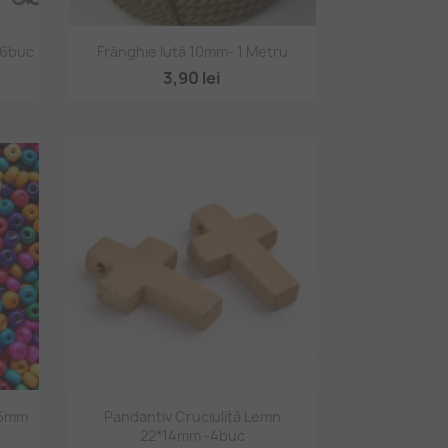
Vizualizare rapidă

36buc
Frânghie Iută 10mm- 1 Metru
3,90 lei
Vizualizare rapidă

*6mm
Pandantiv Cruciuliță Lemn
22*14mm -4buc