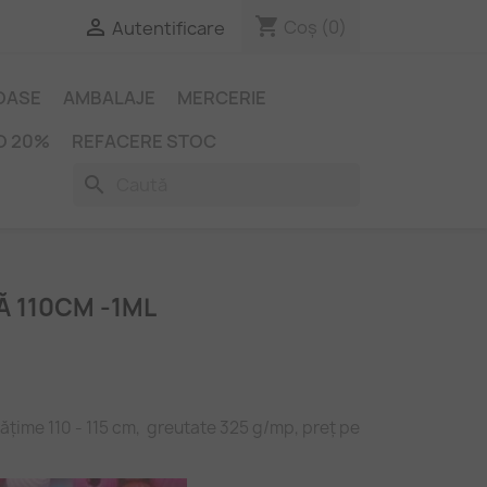
shopping_cart

Coș
(0)
Autentificare
IOASE
AMBALAJE
MERCERIE
O 20%
REFACERE STOC
search
Ă 110CM -1ML
lățime 110 - 115 cm, greutate 325 g/mp, preț pe