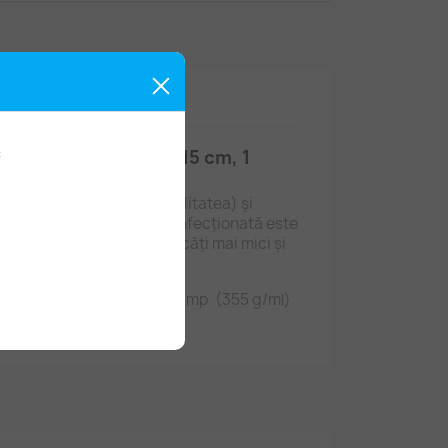
:
ă 100%, lățime 110-115 cm, 1
roscopică (absoarbe umiditatea) și
 sfoara din care este confecționată este
ier. Puteți tăia din ea bucăți mai mici și
populare sau de mărțișor.
iniar de aproape 325 grame/mp (355 g/ml)
m.