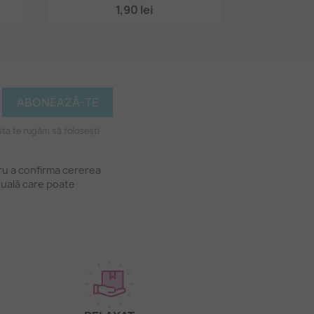
1,90 lei
ta te rugăm să folosești
tru a confirma cererea
tuală care poate