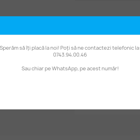
Descriere
Detalii
Sperăm să îți placă la noi! Poți să ne contactezi telefonic la
Pânză de sac din iut
0743.94.00.46
metru liniar
Pânză din iută 100%, hig
Sau chiar pe WhatsApp, pe acest număr!
biodegradabilă. Deoarece
groasă, aspectul este gros
să coaseți pe ea motive 
Prețul este pe 1 metru l
cu o lățime de 110 - 115 c