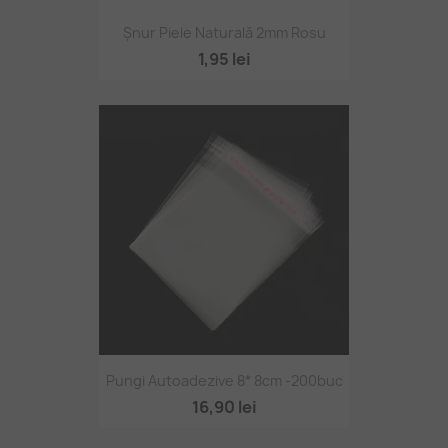
Șnur Piele Naturală 2mm Rosu
1,95 lei
Pungi Autoadezive 8* 8cm -200buc
16,90 lei