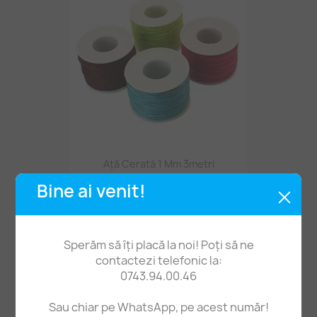
Ață Cerată 1 Mm 3metri
0,90 lei
Bine ai venit!
STOC EPUIZAT
Sperăm să îți placă la noi! Poți să ne
contactezi telefonic la:
0743.94.00.46
Sau chiar pe WhatsApp, pe acest număr!