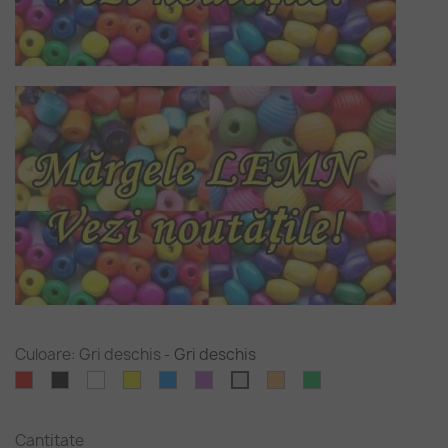
Culoare: Gri deschis
-
Gri deschis
Rosu
Negru
Alb
Galben
Albastru
Violet
Portocaliu
Verde
Gri
cer-
deschis
crud
deschis
închis
Cantitate