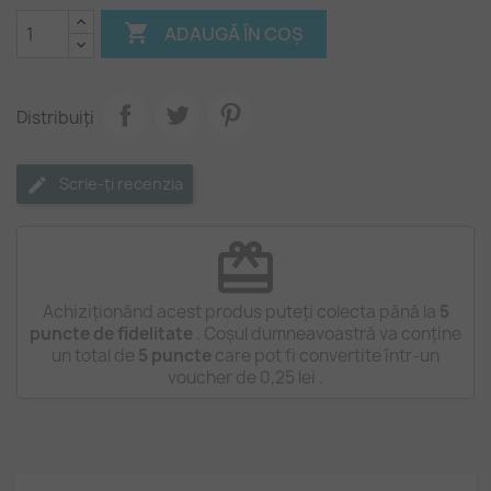

ADAUGĂ ÎN COȘ
Distribuiți
Scrie-ți recenzia
redeem
Achiziționând acest produs puteți colecta până la
5
puncte de fidelitate
. Coșul dumneavoastră va conține
un total de
5
puncte
care pot fi convertite într-un
voucher de
0,25 lei
.