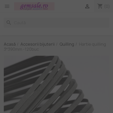
shopping_cart


(0)
search
Acasă
Accesorii bijuterii
Quilling
Hartie quilling
3*390mm -120buc