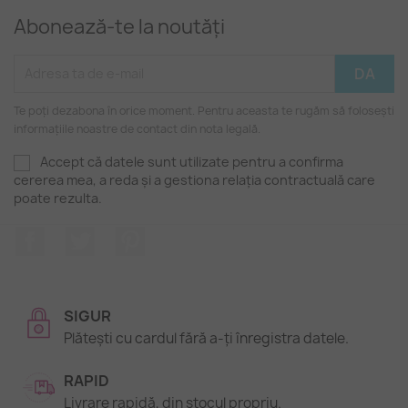
Abonează-te la noutăți
Te poți dezabona în orice moment. Pentru aceasta te rugăm să folosești
informațiile noastre de contact din nota legală.
Accept că datele sunt utilizate pentru a confirma
cererea mea, a reda și a gestiona relația contractuală care
poate rezulta.
Facebook
Twitter
Pinterest
SIGUR
Plătești cu cardul fără a-ți înregistra datele.
RAPID
Livrare rapidă, din stocul propriu.