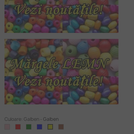
Culoare: Galben
-
Galben
Roz
Rosu
Verde
Albastru
Maro
Galben