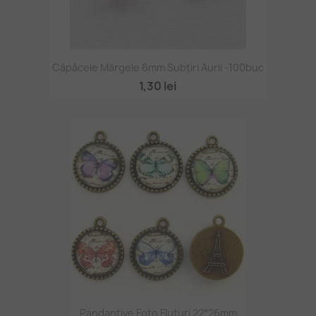
Căpăcele Mărgele 6mm Subțiri Aurii -100buc
1,30 lei
Pandantive Foto Fluturi 22*26mm