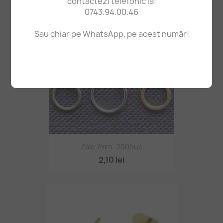
contactezi telefonic la:
0743.94.00.46
Sau chiar pe WhatsApp, pe acest număr!
Zale 7mm -200buc
2,10 lei