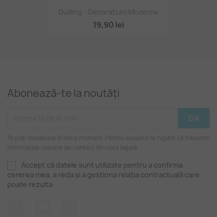
Quilling - Decorațiuni Moderne
19,90 lei
Abonează-te la noutăți
Te poți dezabona în orice moment. Pentru aceasta te rugăm să folosești
informațiile noastre de contact din nota legală.
Accept că datele sunt utilizate pentru a confirma
cererea mea, a reda și a gestiona relația contractuală care
poate rezulta.
Facebook
Twitter
Pinterest