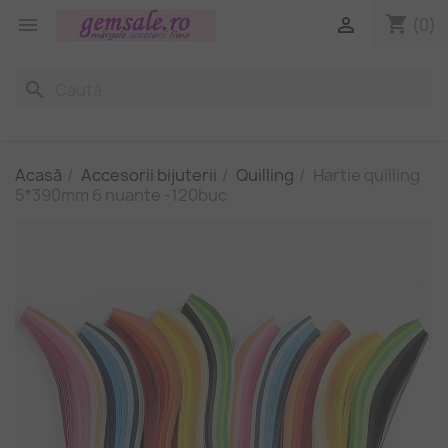
shopping_cart


(0)
search
Acasă
Accesorii bijuterii
Quilling
Hartie quilling
5*390mm 6 nuante -120buc