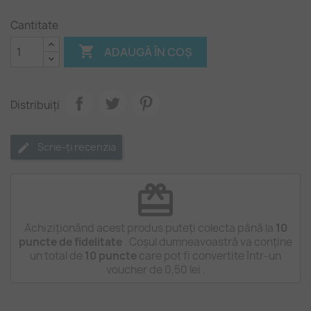
Cantitate

ADAUGĂ ÎN COȘ
Distribuiți
Scrie-ți recenzia
redeem
Achiziționând acest produs puteți colecta până la
10
puncte de fidelitate
. Coșul dumneavoastră va conține
un total de
10
puncte
care pot fi convertite într-un
voucher de
0,50 lei
.