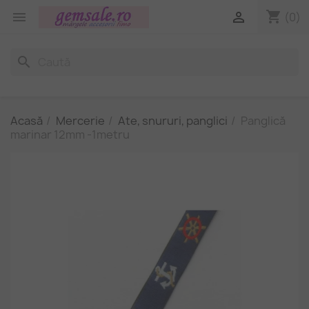
shopping_cart


(0)
search
Acasă
Mercerie
Ate, snururi, panglici
Panglică
marinar 12mm -1metru