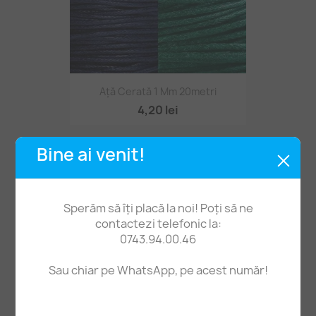
Ață Cerată 1 Mm 20metri
4,20 lei
Bine ai venit!
Sperăm să îți placă la noi! Poți să ne
contactezi telefonic la:
0743.94.00.46
Sau chiar pe WhatsApp, pe acest număr!