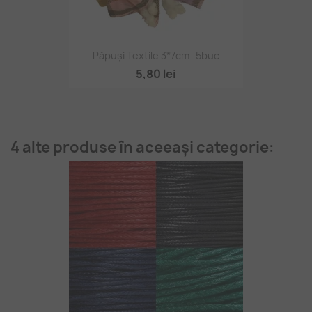
Păpuși Textile 3*7cm -5buc
5,80 lei
4 alte produse în aceeași categorie: