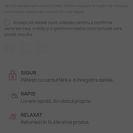
Te poți dezabona în orice moment. Pentru aceasta te rugăm să folosești
informațiile noastre de contact din nota legală.
Accept că datele sunt utilizate pentru a confirma
cererea mea, a reda și a gestiona relația contractuală care
poate rezulta.
Facebook
Twitter
Pinterest
SIGUR
Plătești cu cardul fără a-ți înregistra datele.
RAPID
Livrare rapidă, din stocul propriu.
RELAXAT
Returnezi în 14 zile orice produs.