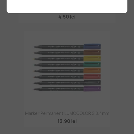
Mărgele Lemn Multicolore 11*12mm 20g~35buc
4,50 lei
Marker Permanent LUMOCOLOR S 0.4mm
13,90 lei