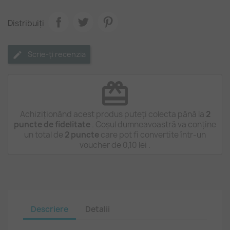
Distribuiți
Scrie-ți recenzia
redeem
Achiziționând acest produs puteți colecta până la
2
puncte de fidelitate
. Coșul dumneavoastră va conține
un total de
2
puncte
care pot fi convertite într-un
voucher de
0,10 lei
.
Descriere
Detalii