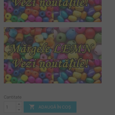
Cantitate

ADAUGĂ ÎN COȘ