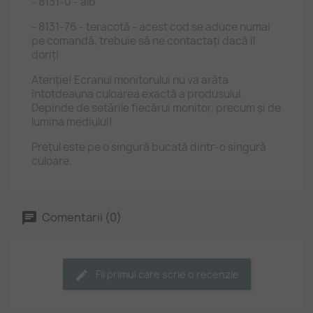
- 8131-0 - alb
- 8131-76 - teracotă - acest cod se aduce numai
pe comandă, trebuie să ne contactați dacă îl
doriți
Atenție! Ecranul monitorului nu va arăta
întotdeauna culoarea exactă a produsului.
Depinde de setările fiecărui monitor, precum și de
lumina mediului!
Prețul este pe o singură bucată dintr-o singură
culoare.
Comentarii (0)
Fii primul care scrie o recenzie