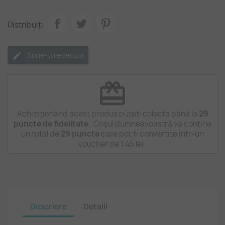
Distribuiți
Scrie-ți recenzia
redeem
Achiziționând acest produs puteți colecta până la
29
puncte de fidelitate
. Coșul dumneavoastră va conține
un total de
29
puncte
care pot fi convertite într-un
voucher de
1,45 lei
.
Descriere
Detalii