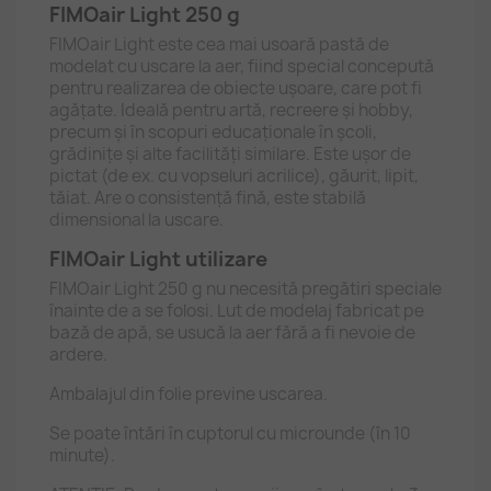
FIMOair Light 250 g
FIMOair Light este cea mai usoară pastă de
modelat cu uscare la aer, fiind special concepută
pentru realizarea de obiecte ușoare, care pot fi
agățate. Ideală pentru artă, recreere și hobby,
precum și în scopuri educaționale în școli,
grădinițe și alte facilități similare. Este ușor de
pictat (de ex. cu vopseluri acrilice), găurit, lipit,
tăiat. Are o consistență fină, este stabilă
dimensional la uscare.
FIMOair Light utilizare
FIMOair Light 250 g nu necesită pregătiri speciale
înainte de a se folosi. Lut de modelaj fabricat pe
bază de apă, se usucă la aer fără a fi nevoie de
ardere.
Ambalajul din folie previne uscarea.
Se poate întări în cuptorul cu microunde (în 10
minute).