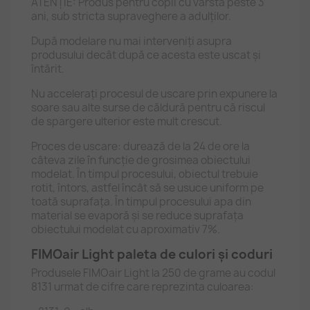
ATENȚIE: Produs pentru copii cu vârsta peste 3
ani, sub stricta supraveghere a adulților.
După modelare nu mai interveniți asupra
produsului decât după ce acesta este uscat și
întărit.
Nu accelerați procesul de uscare prin expunere la
soare sau alte surse de căldură pentru că riscul
de spargere ulterior este mult crescut.
Proces de uscare: durează de la 24 de ore la
câteva zile în funcție de grosimea obiectului
modelat. În timpul procesului, obiectul trebuie
rotit, întors, astfel încât să se usuce uniform pe
toată suprafața. În timpul procesului apa din
material se evaporă și se reduce suprafața
obiectului modelat cu aproximativ 7%.
FIMOair Light paleta de culori și coduri
Produsele FIMOair Light la 250 de grame au codul
8131 urmat de cifre care reprezinta culoarea: