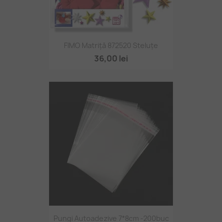
FIMO Matriță 872520 Steluțe
36,00 lei
Pungi Autoadezive 7*8cm -200buc