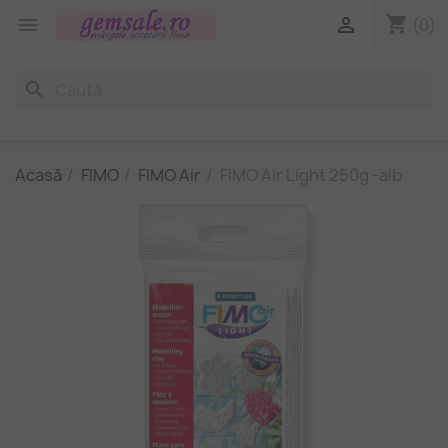
shopping_cart


(0)
search
Acasă
FIMO
FIMO Air
FIMO Air Light 250g -alb