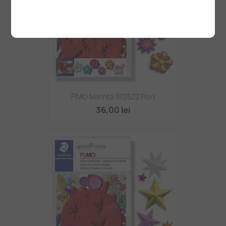
FIMO Matriță 872522 Flori
36,00 lei