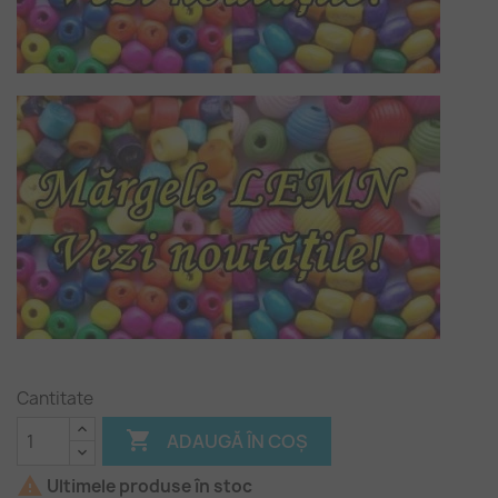
Cantitate

ADAUGĂ ÎN COȘ

Ultimele produse în stoc