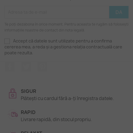
Te poți dezabona în orice moment. Pentru aceasta te rugăm să folosești
informațiile noastre de contact din nota legală.
Accept că datele sunt utilizate pentru a confirma
cererea mea, a reda și a gestiona relația contractuală care
poate rezulta.
Facebook
Twitter
Pinterest
SIGUR
Plătești cu cardul fără a-ți înregistra datele.
RAPID
Livrare rapidă, din stocul propriu.