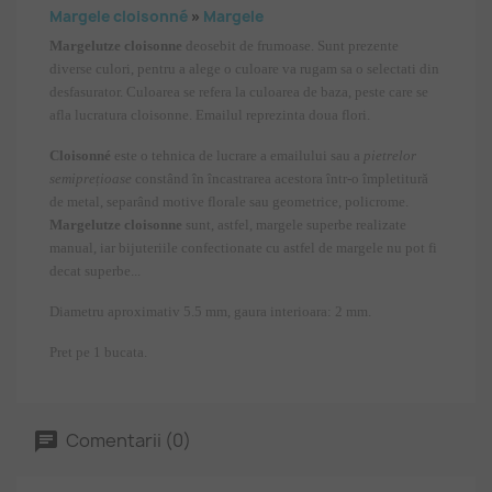
Margele cloisonné
»
Margele
Margelutze cloisonne
deosebit de frumoase. Sunt prezente
diverse culori, pentru a alege o culoare va rugam sa o selectati din
desfasurator. Culoarea se refera la culoarea de baza, peste care se
afla lucratura cloisonne. Emailul reprezinta doua flori.
Cloisonné
este o tehnica de lucrare a emailului sau a
pietrelor
semiprețioase
constând în încastrarea acestora într-o împletitură
de metal, separând motive florale sau geometrice, policrome.
Margelutze cloisonne
sunt, astfel, margele superbe realizate
manual, iar bijuteriile confectionate cu astfel de margele nu pot fi
decat superbe...
Diametru aproximativ 5.5 mm, gaura interioara: 2 mm.
Pret pe 1 bucata.
Comentarii (0)