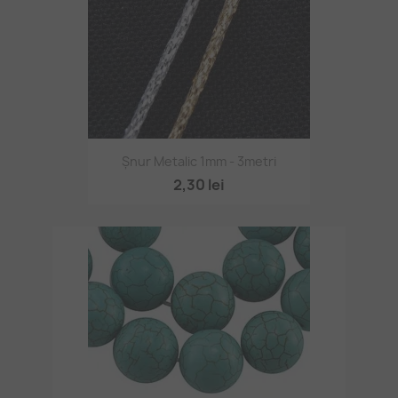
Șnur Metalic 1mm - 3metri
2,30 lei