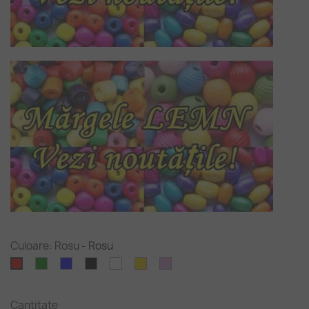
Culoare: Rosu
-
Rosu
Verde
Albastru
Negru
Alb
Auriu
Purpuriu
Rosu
deschis
Cantitate