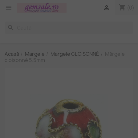
shopping_cart


(0)
search
Acasă
Margele
Margele CLOISONNÉ
Mărgele
cloisonné 5.5mm