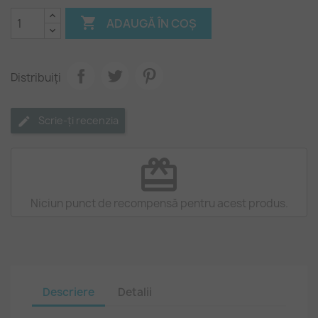

ADAUGĂ ÎN COȘ
Distribuiți
Scrie-ți recenzia
redeem
Niciun punct de recompensă pentru acest produs.
Descriere
Detalii