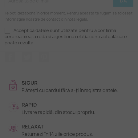
Te poți dezabona în orice moment. Pentru aceasta te rugăm să folosești
informațiile noastre de contact din nota legală.
Accept că datele sunt utilizate pentru a confirma
cererea mea, a reda și a gestiona relația contractuală care
poate rezulta.
Facebook
Twitter
Pinterest
SIGUR
Plătești cu cardul fără a-ți înregistra datele.
RAPID
Livrare rapidă, din stocul propriu.
RELAXAT
Returnezi în 14 zile orice produs.