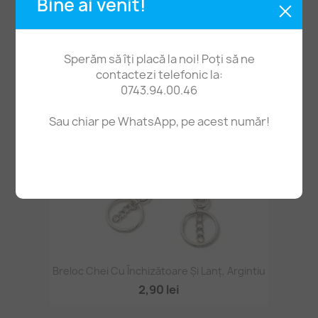
Bine ai venit!
Mărgele Acrilice Fluturi 11*15mm 20buc
1,90 lei
Sperăm să îți placă la noi! Poți să ne
contactezi telefonic la:
0743.94.00.46
Sau chiar pe WhatsApp, pe acest număr!
Breloc Chei Cu Închizătoare Și Lanț, Argintiu
2,90 lei