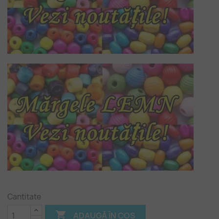
Cantitate

ADAUGĂ ÎN COȘ