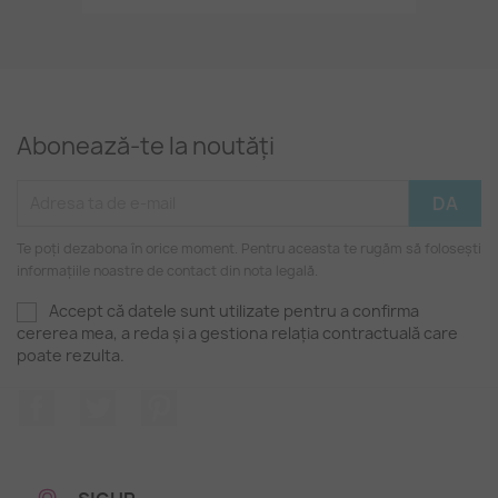
Abonează-te la noutăți
Te poți dezabona în orice moment. Pentru aceasta te rugăm să folosești
informațiile noastre de contact din nota legală.
Accept că datele sunt utilizate pentru a confirma
cererea mea, a reda și a gestiona relația contractuală care
poate rezulta.
Facebook
Twitter
Pinterest