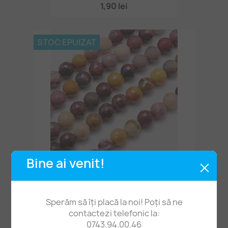
1,90 lei
STOC EPUIZAT
Bine ai venit!
Mărgele Mookaite 6mm Fațetat ~62buc-38cm
49,00 lei
Sperăm să îți placă la noi! Poți să ne
contactezi telefonic la:
0743.94.00.46