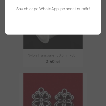
Sau chiar pe WhatsApp, pe acest număr!
Nylon Transparent 0,3mm -80m
2,40 lei