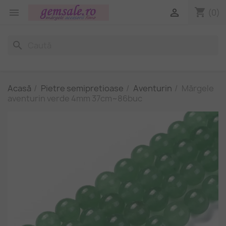
shopping_cart


(0)
search
Acasă
Pietre semipretioase
Aventurin
Mărgele
aventurin verde 4mm 37cm~86buc