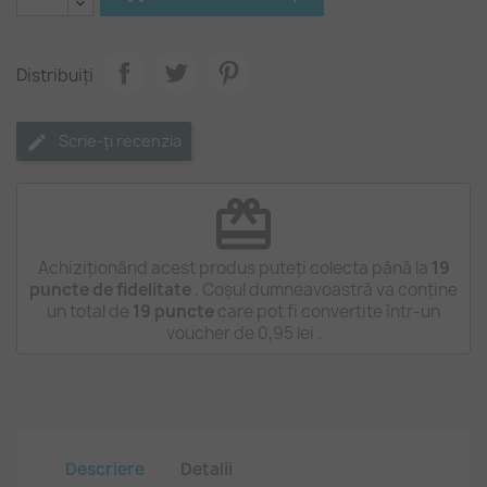
Distribuiți
Scrie-ți recenzia
redeem
Achiziționând acest produs puteți colecta până la
19
puncte de fidelitate
. Coșul dumneavoastră va conține
un total de
19
puncte
care pot fi convertite într-un
voucher de
0,95 lei
.
Descriere
Detalii