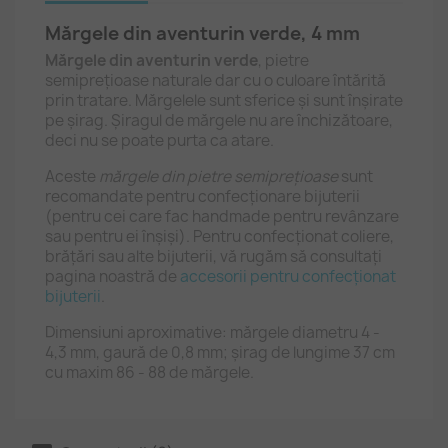
Mărgele din aventurin verde, 4 mm
Mărgele din aventurin verde
, pietre
semiprețioase naturale dar cu o culoare întărită
prin tratare. Mărgelele sunt sferice și sunt înșirate
pe șirag. Șiragul de mărgele nu are închizătoare,
deci nu se poate purta ca atare.
Aceste
mărgele din pietre semiprețioase
sunt
recomandate pentru confecționare bijuterii
(pentru cei care fac handmade pentru revânzare
sau pentru ei înșiși). Pentru confecționat coliere,
brățări sau alte bijuterii, vă rugăm să consultați
pagina noastră de
accesorii pentru confecționat
bijuterii
.
Dimensiuni aproximative: mărgele diametru 4 -
4,3 mm, gaură de 0,8 mm; șirag de lungime 37 cm
cu maxim 86 - 88 de mărgele.