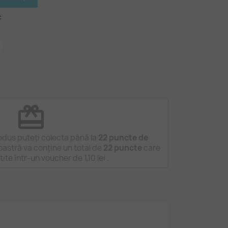
c
redeem
odus puteți colecta până la
22
puncte de
astră va conține un total de
22
puncte
care
rtite într-un voucher de
1,10 lei
.