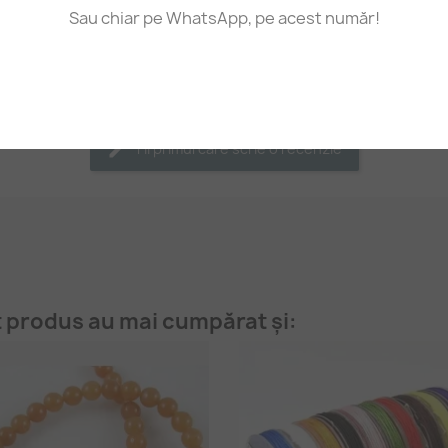
Sau chiar pe WhatsApp, pe acest număr!
Fii primul care scrie o recenzie
t produs au mai cumpărat și: