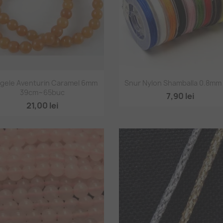
Vizualizare rapidă
Vizualizare rapidă


gele Aventurin Caramel 6mm
Snur Nylon Shamballa 0.8mm
39cm~65buc
+
7,90 lei
21,00 lei