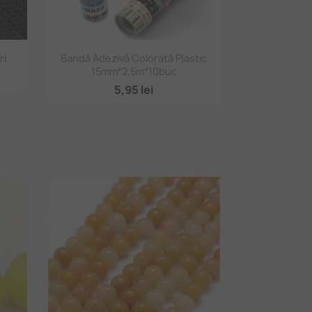
Vizualizare rapidă

ri
Bandă Adezivă Colorată Plastic
15mm*2,5m*10buc
5,95 lei