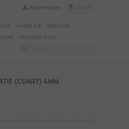
shopping_cart

Coș
(0)
Autentificare
IOASE
AMBALAJE
MERCERIE
O 20%
REFACERE STOC
search
ATIE (CUART) 4MM
din cuart vopsit), sfere 4 mm, gaura 0,8 mm, pret pe 1 sirag de