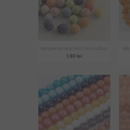
Vizualizare rapidă

Mărgele Acrilice Flori 7,5mm 40buc
Măr
1,80 lei