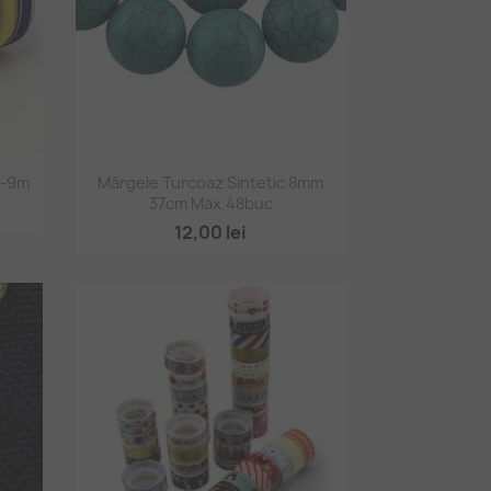
Vizualizare rapidă

 -9m
Mărgele Turcoaz Sintetic 8mm
37cm Max.48buc
3
12,00 lei