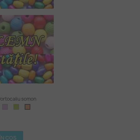
ortocaliu somon
ru
oz
Purpuriu
Verde
Portocaliu
etos
deschis
oliv
somon
al)
deschis
ÎN COȘ