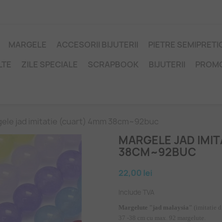
MARGELE
ACCESORII BIJUTERII
PIETRE SEMIPRET
LTE
ZILE SPECIALE
SCRAPBOOK
BIJUTERII
PROM
ele jad imitatie (cuart) 4mm 38cm~92buc
MARGELE JAD IMIT
38CM~92BUC
22,00 lei
Include TVA
Margelute "jad malaysia"
(imitatie 
37 -38 cm cu max. 92 margelute.