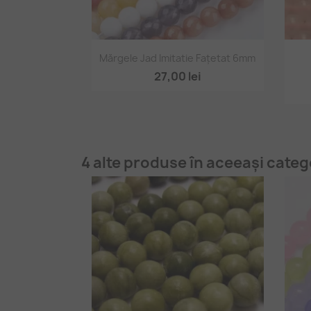
Vizualizare rapidă

Mărgele Jad Imitatie Fațetat 6mm
+1
27,00 lei
4 alte produse în aceeași categ