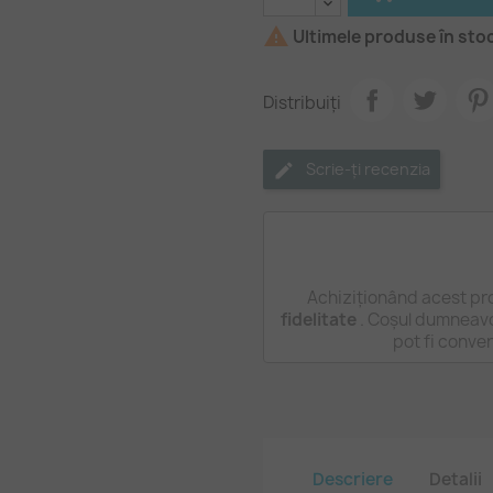

Ultimele produse în sto
Distribuiți
Scrie-ți recenzia
Achiziționând acest pr
fidelitate
. Coșul dumneavo
pot fi conve
Descriere
Detalii