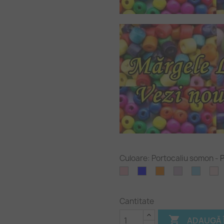
Culoare: Portocaliu somon
-
P
Roz
Albastru
Portocaliu
Violet
Albast
R
deschis
-
c
cer
(p
Cantitate

ADAUGĂ 