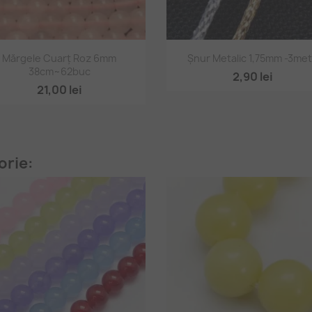
Vizualizare rapidă
Vizualizare rapidă


Mărgele Cuarț Roz 6mm
Șnur Metalic 1,75mm -3met
38cm~62buc
2,90 lei
21,00 lei
orie: