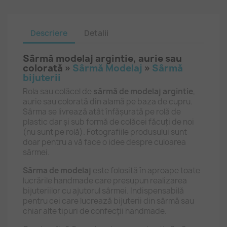
Descriere
Detalii
Sârmă modelaj argintie, aurie sau
colorată »
Sârmă Modelaj
»
Sârmă
bijuterii
Rola sau colăcel de
sârmă de modelaj argintie
,
aurie sau colorată din alamă pe baza de cupru.
Sârma se livrează atât înfășurată pe rolă de
plastic dar și sub formă de colăcei făcuți de noi
(nu sunt pe rolă). Fotografiile produsului sunt
doar pentru a vă face o idee despre culoarea
sârmei.
Sârma de modelaj
este folosită în aproape toate
lucrările handmade care presupun realizarea
bijuteriilor cu ajutorul sârmei. Indispensabilă
pentru cei care lucrează bijuterii din sârmă sau
chiar alte tipuri de confecții handmade.