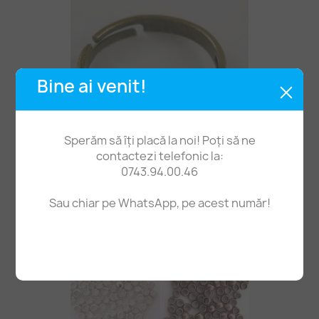
Bine ai venit!
Sperăm să îți placă la noi! Poți să ne
contactezi telefonic la:
0743.94.00.46
Bază Inel 10bucle 2șiruri Bronz
Sau chiar pe WhatsApp, pe acest număr!
2,50 lei