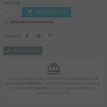
Cantitate

ADAUGĂ ÎN COȘ

Ultimele produse în stoc
Distribuiți
Scrie-ți recenzia
redeem
Achiziționând acest produs puteți colecta până la
9
puncte de fidelitate
. Coșul dumneavoastră va conține
un total de
9
puncte
care pot fi convertite într-un
voucher de
0,45 lei
.