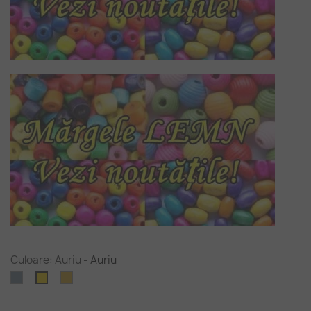
Culoare: Auriu
-
Auriu
Argintiu
Auriu
Auriu
(nichel)
antichizat