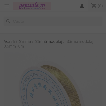
shopping_cart


(0)
search
Acasă
Sarma
Sârmă modelaj
Sârmă modelaj
0,5mm -8m