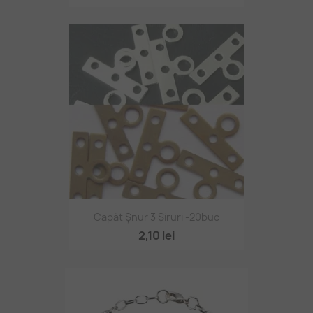
Capăt Șnur 3 Șiruri -20buc
2,10 lei