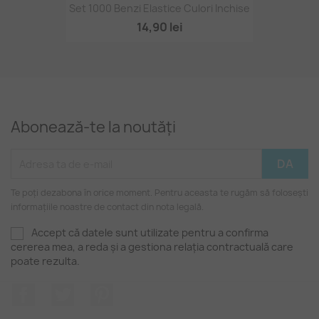
Set 1000 Benzi Elastice Culori Inchise
14,90 lei
Abonează-te la noutăți
Te poți dezabona în orice moment. Pentru aceasta te rugăm să folosești
informațiile noastre de contact din nota legală.
Accept că datele sunt utilizate pentru a confirma
cererea mea, a reda și a gestiona relația contractuală care
poate rezulta.
Facebook
Twitter
Pinterest