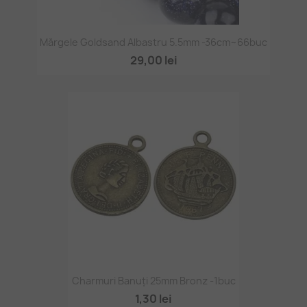
Mărgele Goldsand Albastru 5.5mm -36cm~66buc
29,00 lei
Charmuri Banuți 25mm Bronz -1buc
1,30 lei