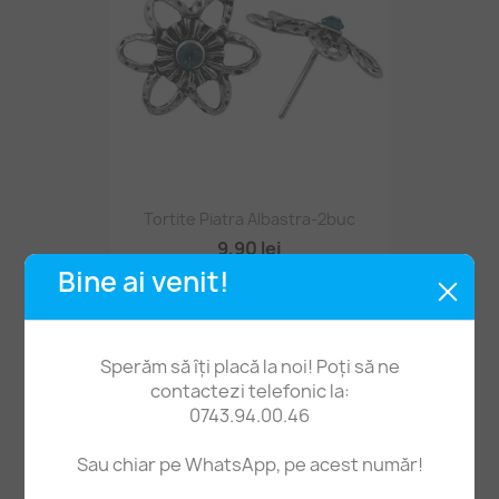
Tortite Piatra Albastra-2buc
9,90 lei
Bine ai venit!
Sperăm să îți placă la noi! Poți să ne
contactezi telefonic la:
0743.94.00.46
Sau chiar pe WhatsApp, pe acest număr!