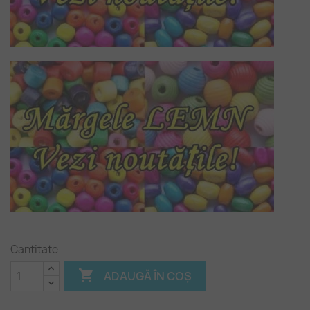
Cantitate

ADAUGĂ ÎN COȘ