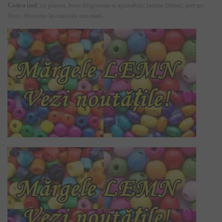
Cadru inel
, cu platou, baza filigranata si ajustabila, latime 16mm; pret pe
1buc, discount la cantitati mai mari.