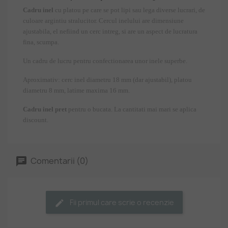
Cadru inel
cu platou pe care se pot lipi sau lega diverse lucrari, de
culoare argintiu stralucitor. Cercul inelului are dimensiune
ajustabila, el nefiind un cerc intreg, si are un aspect de lucratura
fina, scumpa.
Un cadru de lucru pentru confectionarea unor inele superbe.
Aproximativ: cerc inel diametru 18 mm (dar ajustabil), platou
diametru 8 mm, latime maxima 16 mm.
Cadru inel pret
pentru o bucata. La cantitati mai mari se aplica
discount.
Comentarii (0)
Fii primul care scrie o recenzie