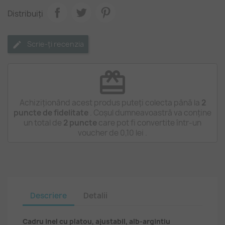
Distribuiți
Scrie-ți recenzia
redeem
Achiziționând acest produs puteți colecta până la
2
puncte de fidelitate
. Coșul dumneavoastră va conține
un total de
2
puncte
care pot fi convertite într-un
voucher de
0,10 lei
.
Descriere
Detalii
Cadru inel cu platou, ajustabil, alb-argintiu