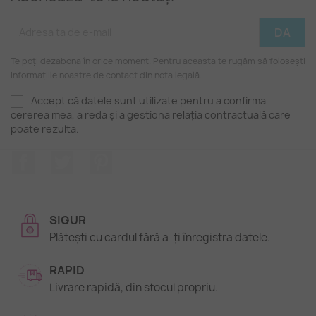
Te poți dezabona în orice moment. Pentru aceasta te rugăm să folosești
informațiile noastre de contact din nota legală.
Accept că datele sunt utilizate pentru a confirma
cererea mea, a reda și a gestiona relația contractuală care
poate rezulta.
Facebook
Twitter
Pinterest
SIGUR
Plătești cu cardul fără a-ți înregistra datele.
RAPID
Livrare rapidă, din stocul propriu.