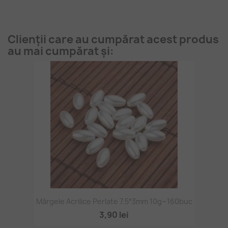
Clienții care au cumpărat acest produs
au mai cumpărat și:
Mărgele Acrilice Perlate 7.5*3mm 10g~160buc
3,90 lei