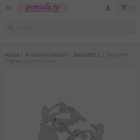
shopping_cart


(0)
search
Acasă
Accesorii bijuterii
Baze INELE
Bază inel
filigran argintie 16mm