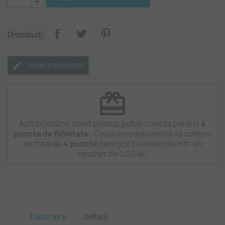
Distribuiți
Scrie-ți recenzia
redeem
Achiziționând acest produs puteți colecta până la
4
puncte de fidelitate
. Coșul dumneavoastră va conține
un total de
4
puncte
care pot fi convertite într-un
voucher de
0,20 lei
.
Descriere
Detalii