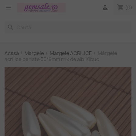
shopping_cart


(0)
search
Acasă
Margele
Margele ACRILICE
Mărgele
acrilice perlate 30*9mm mix de alb 10buc