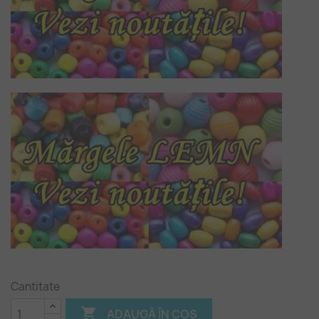
Cantitate

ADAUGĂ ÎN COȘ