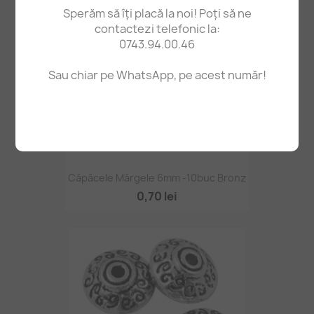
Sperăm să îți placă la noi! Poți să ne
contactezi telefonic la:
0743.94.00.46
Sau chiar pe WhatsApp, pe acest număr!
Căpăcele Mărgele 6mm -10buc Bronz
0,70 lei