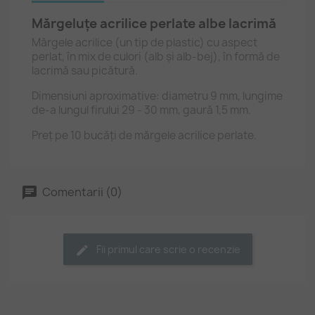
Mărgeluțe acrilice perlate albe lacrimă
Mărgele acrilice (un tip de plastic) cu aspect
perlat, în mix de culori (alb și alb-bej), în formă de
lacrimă sau picătură.
Dimensiuni aproximative: diametru 9 mm, lungime
de-a lungul firului 29 - 30 mm, gaură 1,5 mm.
Preț pe 10 bucăți de mărgele acrilice perlate.
Comentarii (0)
Fii primul care scrie o recenzie