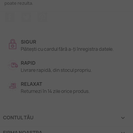
poate rezulta.
Facebook
Twitter
Pinterest
SIGUR
Plătești cu cardul fără a-ți înregistra datele.
RAPID
Livrare rapidă, din stocul propriu.
RELAXAT
Returnezi în 14 zile orice produs.
CONTUL TĂU

FIRMA NOASTRA
