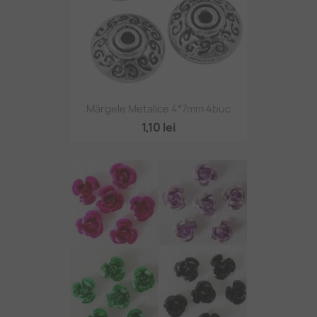
Mărgele Metalice 4*7mm 4buc
1,10 lei