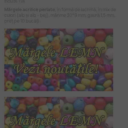
Include TVA
Mărgel
e acrilice perlate
, în formă de lacrimă, în mix de
culori (alb și alb - bej), mărime 30*9 mm, gaură 1,5 mm,
preț pe 10 bucăți.