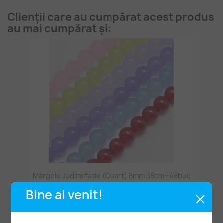
Clienții care au cumpărat acest produs
au mai cumpărat și:
Mărgele Jad Imitație (cuarț) 8mm 38cm~48buc
25,00 lei
Bine ai venit!